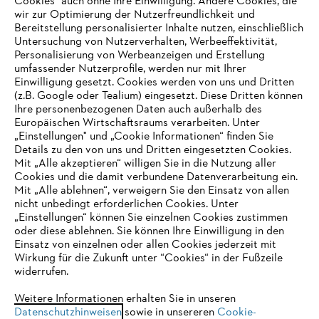
Cookies" auch ohne Ihre Einwilligung. Andere Cookies, die
wir zur Optimierung der Nutzerfreundlichkeit und
Bereitstellung personalisierter Inhalte nutzen, einschließlich
Untersuchung von Nutzerverhalten, Werbeeffektivität,
Personalisierung von Werbeanzeigen und Erstellung
umfassender Nutzerprofile, werden nur mit Ihrer
Einwilligung gesetzt. Cookies werden von uns und Dritten
(z.B. Google oder Tealium) eingesetzt. Diese Dritten können
Ihre personenbezogenen Daten auch außerhalb des
Europäischen Wirtschaftsraums verarbeiten. Unter
Unternehmen
„Einstellungen" und „Cookie Informationen“ finden Sie
Details zu den von uns und Dritten eingesetzten Cookies.
Mit „Alle akzeptieren“ willigen Sie in die Nutzung aller
Cookies und die damit verbundene Datenverarbeitung ein.
Online Shop
Mit „Alle ablehnen“, verweigern Sie den Einsatz von allen
nicht unbedingt erforderlichen Cookies. Unter
IHR BROWSER WIRD NICHT
„Einstellungen“ können Sie einzelnen Cookies zustimmen
oder diese ablehnen. Sie können Ihre Einwilligung in den
UNTERSTÜTZT
Einsatz von einzelnen oder allen Cookies jederzeit mit
Service
Wirkung für die Zukunft unter “Cookies“ in der Fußzeile
widerrufen.
Sie nutzen einen Browser, den wir noch nicht unterstützen. Für
eine optimale Nutzung unserer Seite empfehlen wir Ihnen, zu
Weitere Informationen erhalten Sie in unseren
Datenschutzhinweisen
einem der folgenden Browser zu wechseln:
sowie in unsereren
Cookie-