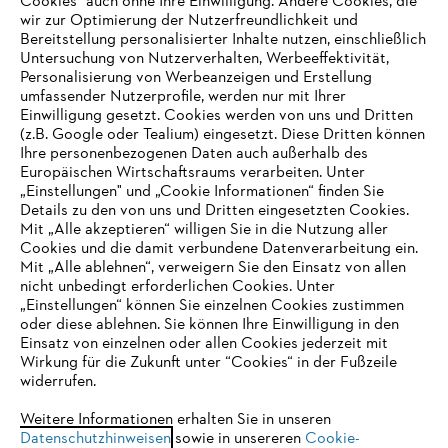
Cookies" auch ohne Ihre Einwilligung. Andere Cookies, die
wir zur Optimierung der Nutzerfreundlichkeit und
Bereitstellung personalisierter Inhalte nutzen, einschließlich
Untersuchung von Nutzerverhalten, Werbeeffektivität,
Personalisierung von Werbeanzeigen und Erstellung
umfassender Nutzerprofile, werden nur mit Ihrer
Einwilligung gesetzt. Cookies werden von uns und Dritten
(z.B. Google oder Tealium) eingesetzt. Diese Dritten können
Ihre personenbezogenen Daten auch außerhalb des
Europäischen Wirtschaftsraums verarbeiten. Unter
Unternehmen
„Einstellungen" und „Cookie Informationen“ finden Sie
Details zu den von uns und Dritten eingesetzten Cookies.
Mit „Alle akzeptieren“ willigen Sie in die Nutzung aller
Cookies und die damit verbundene Datenverarbeitung ein.
Online Shop
Mit „Alle ablehnen“, verweigern Sie den Einsatz von allen
nicht unbedingt erforderlichen Cookies. Unter
IHR BROWSER WIRD NICHT
„Einstellungen“ können Sie einzelnen Cookies zustimmen
oder diese ablehnen. Sie können Ihre Einwilligung in den
UNTERSTÜTZT
Einsatz von einzelnen oder allen Cookies jederzeit mit
Service
Wirkung für die Zukunft unter “Cookies“ in der Fußzeile
widerrufen.
Sie nutzen einen Browser, den wir noch nicht unterstützen. Für
eine optimale Nutzung unserer Seite empfehlen wir Ihnen, zu
Weitere Informationen erhalten Sie in unseren
Datenschutzhinweisen
einem der folgenden Browser zu wechseln:
sowie in unsereren
Cookie-