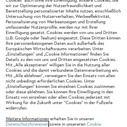
Cookies" auch ohne Ihre Einwilligung. Andere Cookies, die
wir zur Optimierung der Nutzerfreundlichkeit und
Bereitstellung personalisierter Inhalte nutzen, einschließlich
Untersuchung von Nutzerverhalten, Werbeeffektivität,
Personalisierung von Werbeanzeigen und Erstellung
umfassender Nutzerprofile, werden nur mit Ihrer
Einwilligung gesetzt. Cookies werden von uns und Dritten
(z.B. Google oder Tealium) eingesetzt. Diese Dritten können
Ihre personenbezogenen Daten auch außerhalb des
Europäischen Wirtschaftsraums verarbeiten. Unter
Unternehmen
„Einstellungen" und „Cookie Informationen“ finden Sie
Details zu den von uns und Dritten eingesetzten Cookies.
Mit „Alle akzeptieren“ willigen Sie in die Nutzung aller
Cookies und die damit verbundene Datenverarbeitung ein.
Online Shop
Mit „Alle ablehnen“, verweigern Sie den Einsatz von allen
nicht unbedingt erforderlichen Cookies. Unter
IHR BROWSER WIRD NICHT
„Einstellungen“ können Sie einzelnen Cookies zustimmen
oder diese ablehnen. Sie können Ihre Einwilligung in den
UNTERSTÜTZT
Einsatz von einzelnen oder allen Cookies jederzeit mit
Service
Wirkung für die Zukunft unter “Cookies“ in der Fußzeile
widerrufen.
Sie nutzen einen Browser, den wir noch nicht unterstützen. Für
eine optimale Nutzung unserer Seite empfehlen wir Ihnen, zu
Weitere Informationen erhalten Sie in unseren
Datenschutzhinweisen
einem der folgenden Browser zu wechseln:
sowie in unsereren
Cookie-