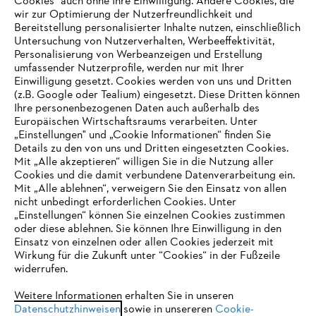
Cookies" auch ohne Ihre Einwilligung. Andere Cookies, die
wir zur Optimierung der Nutzerfreundlichkeit und
Bereitstellung personalisierter Inhalte nutzen, einschließlich
Untersuchung von Nutzerverhalten, Werbeeffektivität,
Personalisierung von Werbeanzeigen und Erstellung
umfassender Nutzerprofile, werden nur mit Ihrer
Einwilligung gesetzt. Cookies werden von uns und Dritten
(z.B. Google oder Tealium) eingesetzt. Diese Dritten können
Ihre personenbezogenen Daten auch außerhalb des
Europäischen Wirtschaftsraums verarbeiten. Unter
Unternehmen
„Einstellungen" und „Cookie Informationen“ finden Sie
Details zu den von uns und Dritten eingesetzten Cookies.
Mit „Alle akzeptieren“ willigen Sie in die Nutzung aller
Cookies und die damit verbundene Datenverarbeitung ein.
Online Shop
Mit „Alle ablehnen“, verweigern Sie den Einsatz von allen
nicht unbedingt erforderlichen Cookies. Unter
IHR BROWSER WIRD NICHT
„Einstellungen“ können Sie einzelnen Cookies zustimmen
oder diese ablehnen. Sie können Ihre Einwilligung in den
UNTERSTÜTZT
Einsatz von einzelnen oder allen Cookies jederzeit mit
Service
Wirkung für die Zukunft unter “Cookies“ in der Fußzeile
widerrufen.
Sie nutzen einen Browser, den wir noch nicht unterstützen. Für
eine optimale Nutzung unserer Seite empfehlen wir Ihnen, zu
Weitere Informationen erhalten Sie in unseren
Datenschutzhinweisen
einem der folgenden Browser zu wechseln:
sowie in unsereren
Cookie-