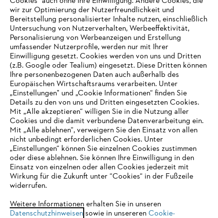
Cookies" auch ohne Ihre Einwilligung. Andere Cookies, die
wir zur Optimierung der Nutzerfreundlichkeit und
Bereitstellung personalisierter Inhalte nutzen, einschließlich
Untersuchung von Nutzerverhalten, Werbeeffektivität,
Personalisierung von Werbeanzeigen und Erstellung
umfassender Nutzerprofile, werden nur mit Ihrer
Einwilligung gesetzt. Cookies werden von uns und Dritten
(z.B. Google oder Tealium) eingesetzt. Diese Dritten können
Ihre personenbezogenen Daten auch außerhalb des
Europäischen Wirtschaftsraums verarbeiten. Unter
Unternehmen
„Einstellungen" und „Cookie Informationen“ finden Sie
Details zu den von uns und Dritten eingesetzten Cookies.
Mit „Alle akzeptieren“ willigen Sie in die Nutzung aller
Cookies und die damit verbundene Datenverarbeitung ein.
Online Shop
Mit „Alle ablehnen“, verweigern Sie den Einsatz von allen
nicht unbedingt erforderlichen Cookies. Unter
IHR BROWSER WIRD NICHT
„Einstellungen“ können Sie einzelnen Cookies zustimmen
oder diese ablehnen. Sie können Ihre Einwilligung in den
UNTERSTÜTZT
Einsatz von einzelnen oder allen Cookies jederzeit mit
Service
Wirkung für die Zukunft unter “Cookies“ in der Fußzeile
widerrufen.
Sie nutzen einen Browser, den wir noch nicht unterstützen. Für
eine optimale Nutzung unserer Seite empfehlen wir Ihnen, zu
Weitere Informationen erhalten Sie in unseren
Datenschutzhinweisen
einem der folgenden Browser zu wechseln:
sowie in unsereren
Cookie-