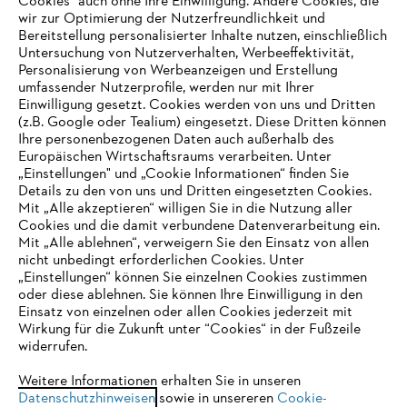
Cookies" auch ohne Ihre Einwilligung. Andere Cookies, die
wir zur Optimierung der Nutzerfreundlichkeit und
Bereitstellung personalisierter Inhalte nutzen, einschließlich
Untersuchung von Nutzerverhalten, Werbeeffektivität,
Personalisierung von Werbeanzeigen und Erstellung
umfassender Nutzerprofile, werden nur mit Ihrer
Einwilligung gesetzt. Cookies werden von uns und Dritten
(z.B. Google oder Tealium) eingesetzt. Diese Dritten können
Ihre personenbezogenen Daten auch außerhalb des
Europäischen Wirtschaftsraums verarbeiten. Unter
Unternehmen
„Einstellungen" und „Cookie Informationen“ finden Sie
Details zu den von uns und Dritten eingesetzten Cookies.
Mit „Alle akzeptieren“ willigen Sie in die Nutzung aller
Cookies und die damit verbundene Datenverarbeitung ein.
Online Shop
Mit „Alle ablehnen“, verweigern Sie den Einsatz von allen
nicht unbedingt erforderlichen Cookies. Unter
IHR BROWSER WIRD NICHT
„Einstellungen“ können Sie einzelnen Cookies zustimmen
oder diese ablehnen. Sie können Ihre Einwilligung in den
UNTERSTÜTZT
Einsatz von einzelnen oder allen Cookies jederzeit mit
Service
Wirkung für die Zukunft unter “Cookies“ in der Fußzeile
widerrufen.
Sie nutzen einen Browser, den wir noch nicht unterstützen. Für
eine optimale Nutzung unserer Seite empfehlen wir Ihnen, zu
Weitere Informationen erhalten Sie in unseren
Datenschutzhinweisen
einem der folgenden Browser zu wechseln:
sowie in unsereren
Cookie-