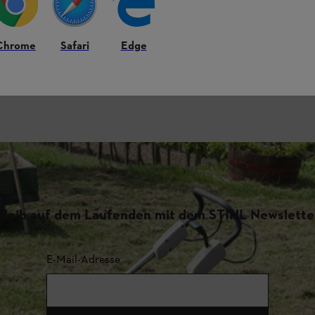
Chrome
Safari
Edge
Bleib auf dem Laufenden mit dem STIHL Newslette
E-Mail-Adresse