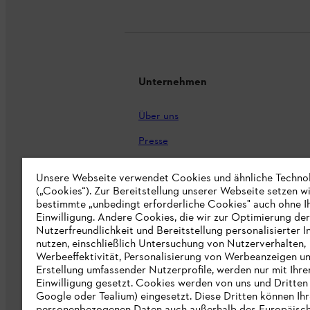
Unternehmen
Über uns
Presse
Karriere
Unsere Webseite verwendet Cookies und ähnliche Techno
STIHL Markenshop
(„Cookies“). Zur Bereitstellung unserer Webseite setzen w
bestimmte „unbedingt erforderliche Cookies" auch ohne I
Nachhaltigkeit
Einwilligung. Andere Cookies, die wir zur Optimierung der
Nutzerfreundlichkeit und Bereitstellung personalisierter I
STIHL Hinweisgebersystem
nutzen, einschließlich Untersuchung von Nutzerverhalten,
Werbeeffektivität, Personalisierung von Werbeanzeigen u
Informationen für Lieferunternehmen
Erstellung umfassender Nutzerprofile, werden nur mit Ihre
Einwilligung gesetzt. Cookies werden von uns und Dritten 
Google oder Tealium) eingesetzt. Diese Dritten können Ih
Erklärung zur Barrierefreiheit