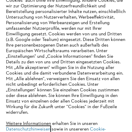
Cookies" auch ohne Ihre Einwilligung. Andere Cookies, die
wir zur Optimierung der Nutzerfreundlichkeit und
Bereitstellung personalisierter Inhalte nutzen, einschließlich
Untersuchung von Nutzerverhalten, Werbeeffektivität,
Personalisierung von Werbeanzeigen und Erstellung
umfassender Nutzerprofile, werden nur mit Ihrer
Einwilligung gesetzt. Cookies werden von uns und Dritten
(z.B. Google oder Tealium) eingesetzt. Diese Dritten können
Ihre personenbezogenen Daten auch außerhalb des
Europäischen Wirtschaftsraums verarbeiten. Unter
Unternehmen
„Einstellungen" und „Cookie Informationen“ finden Sie
Details zu den von uns und Dritten eingesetzten Cookies.
Mit „Alle akzeptieren“ willigen Sie in die Nutzung aller
Cookies und die damit verbundene Datenverarbeitung ein.
Online Shop
Mit „Alle ablehnen“, verweigern Sie den Einsatz von allen
nicht unbedingt erforderlichen Cookies. Unter
IHR BROWSER WIRD NICHT
„Einstellungen“ können Sie einzelnen Cookies zustimmen
oder diese ablehnen. Sie können Ihre Einwilligung in den
UNTERSTÜTZT
Einsatz von einzelnen oder allen Cookies jederzeit mit
Service
Wirkung für die Zukunft unter “Cookies“ in der Fußzeile
widerrufen.
Sie nutzen einen Browser, den wir noch nicht unterstützen. Für
eine optimale Nutzung unserer Seite empfehlen wir Ihnen, zu
Weitere Informationen erhalten Sie in unseren
Datenschutzhinweisen
einem der folgenden Browser zu wechseln:
sowie in unsereren
Cookie-