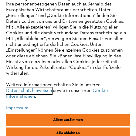
Ihre personenbezogenen Daten auch außerhalb des
Europäischen Wirtschaftsraums verarbeiten. Unter
„Einstellungen" und „Cookie Informationen“ finden Sie
Service
Details zu den von uns und Dritten eingesetzten Cookies.
Mit „Alle akzeptieren“ willigen Sie in die Nutzung aller
Cookies und die damit verbundene Datenverarbeitung ein.
Mit „Alle ablehnen“, verweigern Sie den Einsatz von allen
nicht unbedingt erforderlichen Cookies. Unter
IHR BROWSER WIRD NICHT
„Einstellungen“ können Sie einzelnen Cookies zustimmen
Allgemeine Geschäftsbedingungen
Datenschutz
oder diese ablehnen. Sie können Ihre Einwilligung in den
UNTERSTÜTZT
Einsatz von einzelnen oder allen Cookies jederzeit mit
Impressum
Cookies
Rechtliche Informationen
Wirkung für die Zukunft unter “Cookies“ in der Fußzeile
widerrufen.
Sie nutzen einen Browser, den wir noch nicht unterstützen. Für
eine optimale Nutzung unserer Seite empfehlen wir Ihnen, zu
Weitere Informationen erhalten Sie in unseren
STIHL Vertriebszentrale AG & Co. KG, D-64807 Dieburg
Datenschutzhinweisen
einem der folgenden Browser zu wechseln:
sowie in unsereren
Cookie-
Informationen
.
Impressum
Firefox
Chrome
Allem zustimmen
Safari
Edge
Alle ablehnen