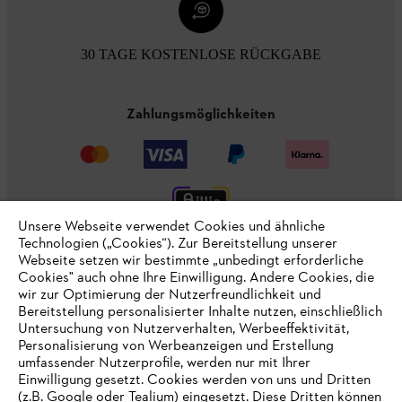
30 TAGE KOSTENLOSE RÜCKGABE
Zahlungsmöglichkeiten
Unsere Webseite verwendet Cookies und ähnliche
Technologien („Cookies“). Zur Bereitstellung unserer
Webseite setzen wir bestimmte „unbedingt erforderliche
Cookies" auch ohne Ihre Einwilligung. Andere Cookies, die
wir zur Optimierung der Nutzerfreundlichkeit und
Unternehmen
Bereitstellung personalisierter Inhalte nutzen, einschließlich
Untersuchung von Nutzerverhalten, Werbeeffektivität,
Personalisierung von Werbeanzeigen und Erstellung
umfassender Nutzerprofile, werden nur mit Ihrer
Online Shop
Einwilligung gesetzt. Cookies werden von uns und Dritten
(z.B. Google oder Tealium) eingesetzt. Diese Dritten können