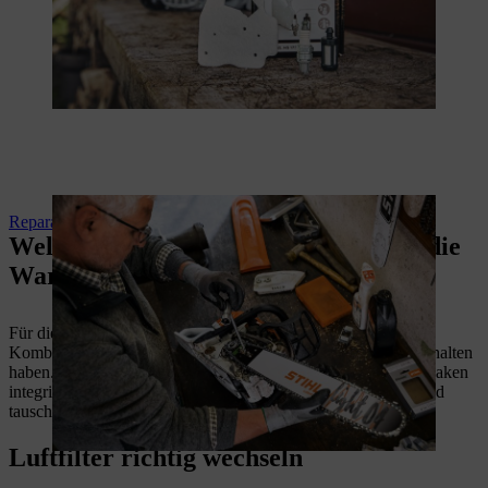
Reparatur und Wartung
Welche Werkzeuge verwende ich für die
Wartung?
Für die Wartung verwenden Sie am besten den praktischen
Kombischlüssel, den Sie bereits mit Ihrer STIHL Maschine erhalten
haben. Im Verpackungskarton des Service Kits ist ein Kartonhaken
integriert. Damit können Sie den Kraftstofffilter entnehmen und
tauschen. Sie benötigen kein zusätzliches Werkzeug.
Luftfilter richtig wechseln