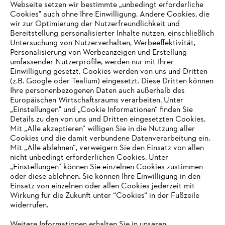
Zahlungsmöglichkeiten
Webseite setzen wir bestimmte „unbedingt erforderliche
Cookies" auch ohne Ihre Einwilligung. Andere Cookies, die
wir zur Optimierung der Nutzerfreundlichkeit und
Bereitstellung personalisierter Inhalte nutzen, einschließlich
Untersuchung von Nutzerverhalten, Werbeeffektivität,
Personalisierung von Werbeanzeigen und Erstellung
umfassender Nutzerprofile, werden nur mit Ihrer
Einwilligung gesetzt. Cookies werden von uns und Dritten
(z.B. Google oder Tealium) eingesetzt. Diese Dritten können
Ihre personenbezogenen Daten auch außerhalb des
Europäischen Wirtschaftsraums verarbeiten. Unter
Unternehmen
„Einstellungen" und „Cookie Informationen“ finden Sie
Details zu den von uns und Dritten eingesetzten Cookies.
Mit „Alle akzeptieren“ willigen Sie in die Nutzung aller
Cookies und die damit verbundene Datenverarbeitung ein.
Online Shop
Mit „Alle ablehnen“, verweigern Sie den Einsatz von allen
nicht unbedingt erforderlichen Cookies. Unter
IHR BROWSER WIRD NICHT
„Einstellungen“ können Sie einzelnen Cookies zustimmen
oder diese ablehnen. Sie können Ihre Einwilligung in den
UNTERSTÜTZT
Einsatz von einzelnen oder allen Cookies jederzeit mit
Service
Wirkung für die Zukunft unter “Cookies“ in der Fußzeile
widerrufen.
Sie nutzen einen Browser, den wir noch nicht unterstützen. Für
eine optimale Nutzung unserer Seite empfehlen wir Ihnen, zu
Weitere Informationen erhalten Sie in unseren