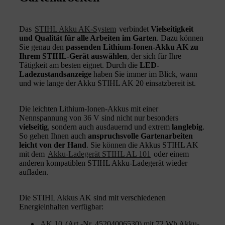
Das
STIHL Akku AK-System
verbindet
Vielseitigkeit
und Qualität für alle Arbeiten im Garten
. Dazu können
Sie genau den
passenden Lithium-Ionen-Akku AK zu
Ihrem STIHL-Gerät auswählen
, der sich für Ihre
Tätigkeit am besten eignet. Durch die
LED-
Ladezustandsanzeige
haben Sie immer im Blick, wann
und wie lange der Akku STIHL AK 20 einsatzbereit ist.
Die leichten Lithium-Ionen-Akkus mit einer
Nennspannung von 36 V sind nicht nur besonders
vielseitig
, sondern auch ausdauernd und extrem
langlebig
.
So gehen Ihnen auch
anspruchsvolle Gartenarbeiten
leicht von der Hand
. Sie können die Akkus STIHL AK
mit dem
Akku-Ladegerät STIHL AL 101
oder einem
anderen kompatiblen STIHL Akku-Ladegerät wieder
aufladen.
Die STIHL Akkus AK sind mit verschiedenen
Energieinhalten verfügbar:
AK 10
(Art.-Nr. 45204006530) mit 72 Wh Akku-