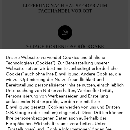
LIEFERUNG NACH HAUSE ODER ZUM
FACHHANDEL VOR ORT
30 TAGE KOSTENLOSE RÜCKGABE
Unsere Webseite verwendet Cookies und ähnliche
Technologien („Cookies“). Zur Bereitstellung unserer
Zahlungsmöglichkeiten
Webseite setzen wir bestimmte „unbedingt erforderliche
Cookies" auch ohne Ihre Einwilligung. Andere Cookies, die
wir zur Optimierung der Nutzerfreundlichkeit und
Bereitstellung personalisierter Inhalte nutzen, einschließlich
Untersuchung von Nutzerverhalten, Werbeeffektivität,
Personalisierung von Werbeanzeigen und Erstellung
umfassender Nutzerprofile, werden nur mit Ihrer
Einwilligung gesetzt. Cookies werden von uns und Dritten
(z.B. Google oder Tealium) eingesetzt. Diese Dritten können
Ihre personenbezogenen Daten auch außerhalb des
Europäischen Wirtschaftsraums verarbeiten. Unter
Unternehmen
„Einstellungen" und „Cookie Informationen“ finden Sie