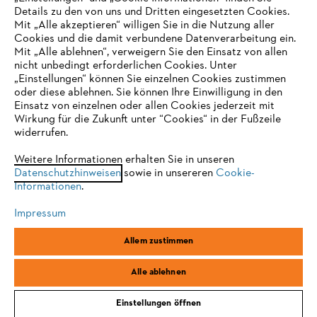
Details zu den von uns und Dritten eingesetzten Cookies.
Mit „Alle akzeptieren“ willigen Sie in die Nutzung aller
Cookies und die damit verbundene Datenverarbeitung ein.
Online Shop
Mit „Alle ablehnen“, verweigern Sie den Einsatz von allen
nicht unbedingt erforderlichen Cookies. Unter
IHR BROWSER WIRD NICHT
„Einstellungen“ können Sie einzelnen Cookies zustimmen
oder diese ablehnen. Sie können Ihre Einwilligung in den
UNTERSTÜTZT
Einsatz von einzelnen oder allen Cookies jederzeit mit
Service
Wirkung für die Zukunft unter “Cookies“ in der Fußzeile
widerrufen.
Sie nutzen einen Browser, den wir noch nicht unterstützen. Für
eine optimale Nutzung unserer Seite empfehlen wir Ihnen, zu
Weitere Informationen erhalten Sie in unseren
Datenschutzhinweisen
einem der folgenden Browser zu wechseln:
sowie in unsereren
Cookie-
Informationen
.
Allgemeine Geschäftsbedingungen
Datenschutz
Impressum
Impressum
Cookies
Rechtliche Informationen
Firefox
Chrome
Allem zustimmen
Safari
Edge
STIHL Vertriebszentrale AG & Co. KG, D-64807 Dieburg
Alle ablehnen
Einstellungen öffnen