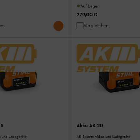
Auf Lager
279,00 €
hen
Vergleichen
 S
Akku AK 20
 und Ladegeräte
AK-System Akkus und Ladegeräte