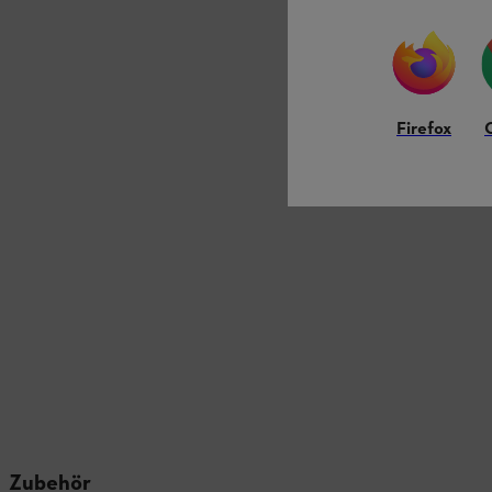
Lademanagemen
Geeignet für 
Aktuell onlin
139,00 €
Firefox
Vergleic
Zubehör