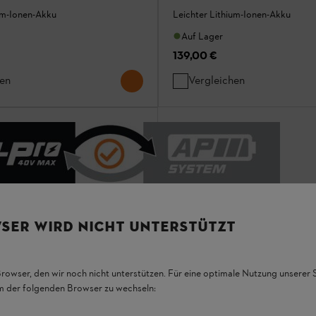
um-Ionen-Akku
Leichter Lithium-Ionen-Akku
Auf Lager
139,00 €
hen
Vergleichen
SER WIRD NICHT UNTERSTÜTZT
Browser, den wir noch nicht unterstützen. Für eine optimale Nutzung unserer
em der folgenden Browser zu wechseln:
AL 301