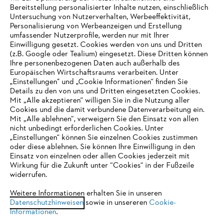
Bereitstellung personalisierter Inhalte nutzen, einschließlich
Untersuchung von Nutzerverhalten, Werbeeffektivität,
Personalisierung von Werbeanzeigen und Erstellung
umfassender Nutzerprofile, werden nur mit Ihrer
Einwilligung gesetzt. Cookies werden von uns und Dritten
(z.B. Google oder Tealium) eingesetzt. Diese Dritten können
Ihre personenbezogenen Daten auch außerhalb des
Europäischen Wirtschaftsraums verarbeiten. Unter
Unternehmen
„Einstellungen" und „Cookie Informationen“ finden Sie
Details zu den von uns und Dritten eingesetzten Cookies.
Mit „Alle akzeptieren“ willigen Sie in die Nutzung aller
Cookies und die damit verbundene Datenverarbeitung ein.
Online Shop
Mit „Alle ablehnen“, verweigern Sie den Einsatz von allen
nicht unbedingt erforderlichen Cookies. Unter
IHR BROWSER WIRD NICHT
„Einstellungen“ können Sie einzelnen Cookies zustimmen
oder diese ablehnen. Sie können Ihre Einwilligung in den
UNTERSTÜTZT
Einsatz von einzelnen oder allen Cookies jederzeit mit
Service
Wirkung für die Zukunft unter “Cookies“ in der Fußzeile
widerrufen.
Sie nutzen einen Browser, den wir noch nicht unterstützen. Für
eine optimale Nutzung unserer Seite empfehlen wir Ihnen, zu
Weitere Informationen erhalten Sie in unseren
Datenschutzhinweisen
einem der folgenden Browser zu wechseln:
sowie in unsereren
Cookie-
Informationen
.
Allgemeine Geschäftsbedingungen
Datenschutz