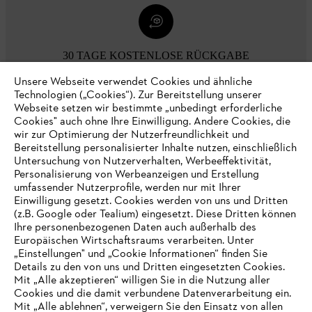
30 TAGE KOSTENLOSE RÜCKGABE
Unsere Webseite verwendet Cookies und ähnliche
Technologien („Cookies“). Zur Bereitstellung unserer
Zahlungsmöglichkeiten
Webseite setzen wir bestimmte „unbedingt erforderliche
Cookies" auch ohne Ihre Einwilligung. Andere Cookies, die
wir zur Optimierung der Nutzerfreundlichkeit und
Bereitstellung personalisierter Inhalte nutzen, einschließlich
Untersuchung von Nutzerverhalten, Werbeeffektivität,
Personalisierung von Werbeanzeigen und Erstellung
umfassender Nutzerprofile, werden nur mit Ihrer
Einwilligung gesetzt. Cookies werden von uns und Dritten
(z.B. Google oder Tealium) eingesetzt. Diese Dritten können
Ihre personenbezogenen Daten auch außerhalb des
Europäischen Wirtschaftsraums verarbeiten. Unter
Unternehmen
„Einstellungen" und „Cookie Informationen“ finden Sie
Details zu den von uns und Dritten eingesetzten Cookies.
Mit „Alle akzeptieren“ willigen Sie in die Nutzung aller
Cookies und die damit verbundene Datenverarbeitung ein.
Online Shop
Mit „Alle ablehnen“, verweigern Sie den Einsatz von allen