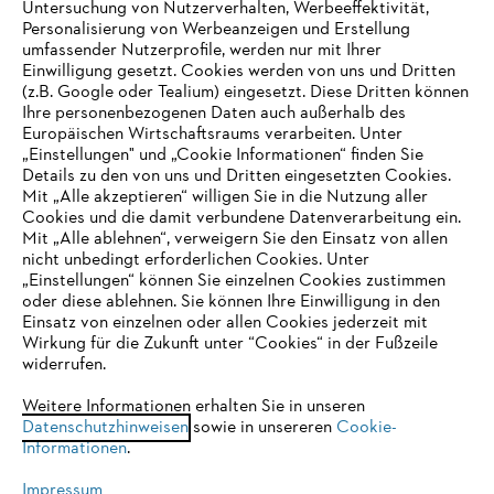
Untersuchung von Nutzerverhalten, Werbeeffektivität,
Personalisierung von Werbeanzeigen und Erstellung
umfassender Nutzerprofile, werden nur mit Ihrer
Einwilligung gesetzt. Cookies werden von uns und Dritten
(z.B. Google oder Tealium) eingesetzt. Diese Dritten können
Ihre personenbezogenen Daten auch außerhalb des
Europäischen Wirtschaftsraums verarbeiten. Unter
Unternehmen
„Einstellungen" und „Cookie Informationen“ finden Sie
Details zu den von uns und Dritten eingesetzten Cookies.
Mit „Alle akzeptieren“ willigen Sie in die Nutzung aller
Cookies und die damit verbundene Datenverarbeitung ein.
Online Shop
Mit „Alle ablehnen“, verweigern Sie den Einsatz von allen
nicht unbedingt erforderlichen Cookies. Unter
IHR BROWSER WIRD NICHT
„Einstellungen“ können Sie einzelnen Cookies zustimmen
oder diese ablehnen. Sie können Ihre Einwilligung in den
UNTERSTÜTZT
Einsatz von einzelnen oder allen Cookies jederzeit mit
Service
Wirkung für die Zukunft unter “Cookies“ in der Fußzeile
widerrufen.
Sie nutzen einen Browser, den wir noch nicht unterstützen. Für
eine optimale Nutzung unserer Seite empfehlen wir Ihnen, zu
Weitere Informationen erhalten Sie in unseren
Datenschutzhinweisen
einem der folgenden Browser zu wechseln:
sowie in unsereren
Cookie-
Informationen
.
Allgemeine Geschäftsbedingungen
Datenschutz
Impressum