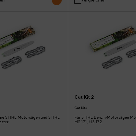
Cut Kit 2
Cut Kits
ene STIHL Motorsägen und STIHL
Für STIHL Benzin-Motorsägen MS 
aster
MS 171, MS 172