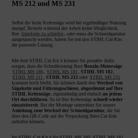
MS 212 und MS 231
Selbst die beste Kettensäge wird bei regelmäßiger Nutzung
stumpf. Besteht während der Arbeit keine Möglichkeit,
Ihre
Sägekette zu schärfen
, oder muss die Schneidgarnitur
ausgetauscht werden, haben Sie mit den STIHL Cut Kits
die passende Lösung.
Mit dem STIHL Cut Kit 4 können Sie proaktiv dafür
sorgen, dass die Schnittleistung Ihrer
Benzin-Motorsäge
STIHL MS 180
,
STIHL MS 181
,
STIHL MS 182
,
STIHL MS 211
,
STIHL MS 212
oder
STIHL MS 231
konstant hoch bleibt. Sie können damit den
Wechsel von
Sägekette und Führungsschiene, abgestimmt auf Ihre
STIHL Kettensäge
, eigenständig und einfach
an jedem
Ort durchführen
. So ist Ihre Kettensäge
schnell wieder
einsatzbereit
. Bei der Montage unterstützt Sie unsere
Anleitung zum Wechsel der Schneidgarnitur
, die Sie
über den QR-Code auf der Verpackung Ihres Cut Kits
aufrufen können.
Im STIHL Cut Kit 4 für STIHL MS 180, STIHL MS 181,