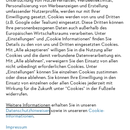
Untersuchung von Nutzerverhalten, Werbeeffektivität,
Personalisierung von Werbeanzeigen und Erstellung
umfassender Nutzerprofile, werden nur mit Ihrer
Einwilligung gesetzt. Cookies werden von uns und Dritten
(z.B. Google oder Tealium) eingesetzt. Diese Dritten können
Ihre personenbezogenen Daten auch außerhalb des
Europäischen Wirtschaftsraums verarbeiten. Unter
Unternehmen
„Einstellungen" und „Cookie Informationen“ finden Sie
Details zu den von uns und Dritten eingesetzten Cookies.
Mit „Alle akzeptieren“ willigen Sie in die Nutzung aller
Cookies und die damit verbundene Datenverarbeitung ein.
Online Shop
Mit „Alle ablehnen“, verweigern Sie den Einsatz von allen
nicht unbedingt erforderlichen Cookies. Unter
IHR BROWSER WIRD NICHT
„Einstellungen“ können Sie einzelnen Cookies zustimmen
oder diese ablehnen. Sie können Ihre Einwilligung in den
UNTERSTÜTZT
Einsatz von einzelnen oder allen Cookies jederzeit mit
Service
Wirkung für die Zukunft unter “Cookies“ in der Fußzeile
widerrufen.
Sie nutzen einen Browser, den wir noch nicht unterstützen. Für
eine optimale Nutzung unserer Seite empfehlen wir Ihnen, zu
Weitere Informationen erhalten Sie in unseren
Datenschutzhinweisen
einem der folgenden Browser zu wechseln:
sowie in unsereren
Cookie-
Informationen
.
Allgemeine Geschäftsbedingungen
Datenschutz
Impressum