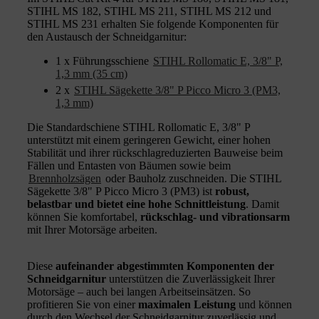
STIHL MS 182, STIHL MS 211, STIHL MS 212 und
STIHL MS 231 erhalten Sie folgende Komponenten für
den Austausch der Schneidgarnitur:
1 x Führungsschiene
STIHL Rollomatic E, 3/8" P,
1,3 mm (35 cm)
2 x
STIHL Sägekette 3/8" P Picco Micro 3 (PM3,
1,3 mm)
Die Standardschiene STIHL Rollomatic E, 3/8" P
unterstützt mit einem geringeren Gewicht, einer hohen
Stabilität und ihrer rückschlagreduzierten Bauweise beim
Fällen und Entasten von Bäumen sowie beim
Brennholzsägen
oder Bauholz zuschneiden. Die STIHL
Sägekette 3/8" P Picco Micro 3 (PM3) ist
robust,
belastbar und bietet eine hohe Schnittleistung
. Damit
können Sie komfortabel,
rückschlag- und vibrationsarm
mit Ihrer Motorsäge arbeiten.
Diese
aufeinander abgestimmten Komponenten der
Schneidgarnitur
unterstützen die Zuverlässigkeit Ihrer
Motorsäge – auch bei langen Arbeitseinsätzen. So
profitieren Sie von einer
maximalen Leistung
und können
durch den Wechsel der Schneidgarnitur zuverlässig und