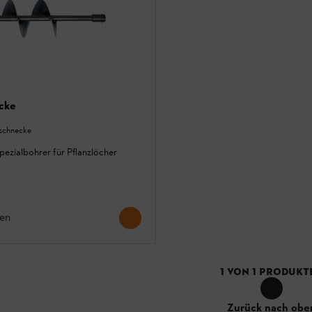
cke
zschnecke
pezialbohrer für Pflanzlöcher
hen
1
VON
1
PRODUKT
Zurück nach obe