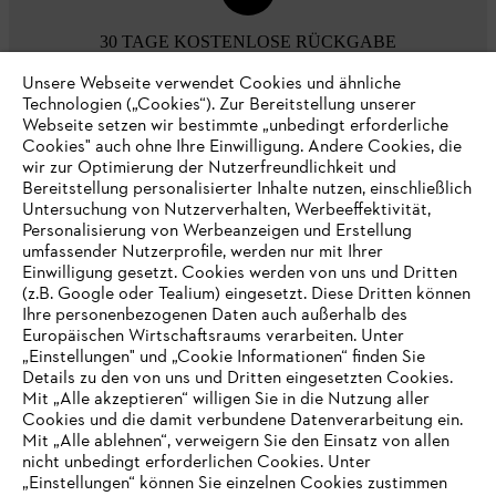
30 TAGE KOSTENLOSE RÜCKGABE
Unsere Webseite verwendet Cookies und ähnliche
Technologien („Cookies“). Zur Bereitstellung unserer
Zahlungsmöglichkeiten
Webseite setzen wir bestimmte „unbedingt erforderliche
Cookies" auch ohne Ihre Einwilligung. Andere Cookies, die
wir zur Optimierung der Nutzerfreundlichkeit und
Bereitstellung personalisierter Inhalte nutzen, einschließlich
Untersuchung von Nutzerverhalten, Werbeeffektivität,
Personalisierung von Werbeanzeigen und Erstellung
umfassender Nutzerprofile, werden nur mit Ihrer
Einwilligung gesetzt. Cookies werden von uns und Dritten
(z.B. Google oder Tealium) eingesetzt. Diese Dritten können
Ihre personenbezogenen Daten auch außerhalb des
Europäischen Wirtschaftsraums verarbeiten. Unter
Unternehmen
„Einstellungen" und „Cookie Informationen“ finden Sie
Details zu den von uns und Dritten eingesetzten Cookies.
Mit „Alle akzeptieren“ willigen Sie in die Nutzung aller
Cookies und die damit verbundene Datenverarbeitung ein.
Online Shop
Mit „Alle ablehnen“, verweigern Sie den Einsatz von allen
nicht unbedingt erforderlichen Cookies. Unter
IHR BROWSER WIRD NICHT
„Einstellungen“ können Sie einzelnen Cookies zustimmen