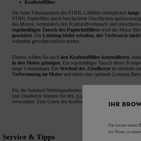
Kraftstofffilter
Die hohe Filterstandzeit der STIHL Luftfilter ermöglichen
lange
STIHL Papierfilter durch beschichtete Oberflächen spritzwasserg
des Motors, vermindern den Kraftstoffverbrauch und erleichtern 
regelmäßigen Tausch des Papierluftfilters
wird der Motor Ihre
geschützt
. Die
Leistung bleibt erhalten, der Verbrauch niedr
weiterhin gewohnt einfach starten.
Ebenso sollten Sie auch
den Kraftstofffilter kontrollieren
, dam
in den Motor gelangen
. Ein regelmäßiger Tausch dieser Kompon
lange Lebensdauer. Ein
Wechsel der Zündkerze
ist ebenfalls 
Verbrennung im Motor
und damit eine optimale Leistung Ihres 
Für die Standard-Wartungsarbeiten benötigen Sie
kein zusätzli
und Zündkerze können Sie den
Kombischlüssel
aus dem Lieferu
verwenden. Zum Lösen des Kraftstofffilters ist in der Verpackung
IHR BROW
Sie nutzen einen 
wir Ihnen, zu ein
Service & Tipps