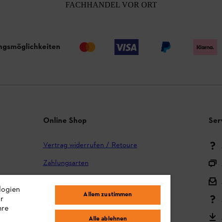
FACHHANDEL VOR ORT
ngsmöglichkeiten
Online Shop
Ser
Vertrag widerrufen / Retoure
Zahlungsarten
Versand und Lieferung
logien
Allem zustimmen
ir
Reklamation und Garantie
hre
STIHL Kooperationsprogramm
Alle ablehnen