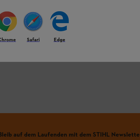
HL Produkten.
Chrome
Safari
Edge
figsten Fragen.
.
Bleib auf dem Laufenden mit dem STIHL Newslette