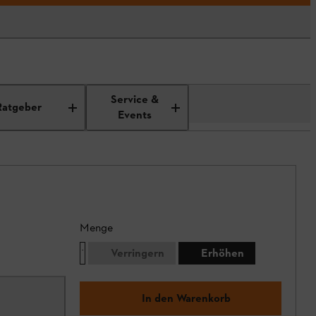
Service &
Ratgeber
Events
Menge
Verringern
Erhöhen
In den Warenkorb