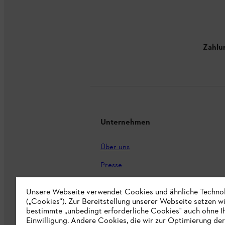
Zahlu
Unternehmen
Über uns
Presse
Karriere
Unsere Webseite verwendet Cookies und ähnliche Techno
(„Cookies“). Zur Bereitstellung unserer Webseite setzen w
STIHL Markenshop
bestimmte „unbedingt erforderliche Cookies" auch ohne I
Nachhaltigkeit
Einwilligung. Andere Cookies, die wir zur Optimierung der