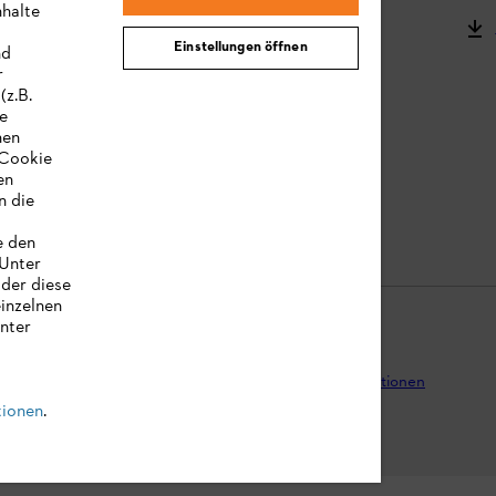
nhalte
STIHL Bedienungsanleitungen
Einstellungen öffnen
nd
MY STIHL
r
(z.B.
re
hen
„Cookie
en
n die
e den
 Unter
oder diese
einzelnen
unter
tenschutz
Impressum
Cookies
Rechtliche Informationen
tionen
.