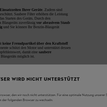
 Einsatzzeiten Ihrer Geräte
. Zudem sind
eschützt. Saubere Filter erhöhen die Leistung
das Starten des Geräts. Durch den
s Blasgeräts zuverlässig
vor abrasivem Staub
ig
und Sie können Ihr Benzin-Blasgerät
it
keine Fremdpartikel über den Kraftstoff
ente schützt den Motor und unterstützt dessen
empfehlenswert, damit eine
saubere
Blasgeräts möglich ist.
ches Werkzeug.
Für den Wechsel von Luftfilter
mfang Ihres rückentragbaren Blasgeräts
 des Service Kits ein Kartonhaken integriert.
SER WIRD NICHT UNTERSTÜTZT
Browser, den wir noch nicht unterstützen. Für eine optimale Nutzung unserer
em der folgenden Browser zu wechseln: