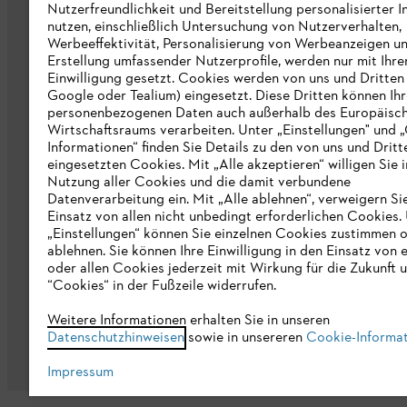
Nutzerfreundlichkeit und Bereitstellung personalisierter I
STIHL Hinweisgebersystem
nutzen, einschließlich Untersuchung von Nutzerverhalten,
Werbeeffektivität, Personalisierung von Werbeanzeigen u
Informationen für Lieferunternehmen
Erstellung umfassender Nutzerprofile, werden nur mit Ihre
Einwilligung gesetzt. Cookies werden von uns und Dritten 
Google oder Tealium) eingesetzt. Diese Dritten können Ih
Erklärung zur Barrierefreiheit
personenbezogenen Daten auch außerhalb des Europäisc
Wirtschaftsraums verarbeiten. Unter „Einstellungen" und 
Produktpiraterie
Informationen“ finden Sie Details zu den von uns und Dritt
eingesetzten Cookies. Mit „Alle akzeptieren“ willigen Sie i
Fakten zu STIHL
Nutzung aller Cookies und die damit verbundene
Datenverarbeitung ein. Mit „Alle ablehnen“, verweigern Si
Einsatz von allen nicht unbedingt erforderlichen Cookies.
„Einstellungen“ können Sie einzelnen Cookies zustimmen 
ablehnen. Sie können Ihre Einwilligung in den Einsatz von 
oder allen Cookies jederzeit mit Wirkung für die Zukunft 
“Cookies“ in der Fußzeile widerrufen.
Allgemeine Geschäftsbedingungen
Da
Weitere Informationen erhalten Sie in unseren
Datenschutzhinweisen
sowie in unsereren
Cookie-Informa
Impressum