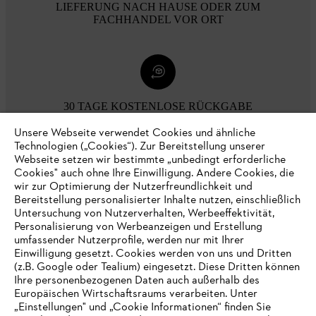
LIEFERUNG NACH HAUSE ODER ZUM
FACHHANDEL VOR ORT
30 TAGE KOSTENLOSE RÜCKGABE
Unsere Webseite verwendet Cookies und ähnliche
Technologien („Cookies“). Zur Bereitstellung unserer
Zahlungsmöglichkeiten
Webseite setzen wir bestimmte „unbedingt erforderliche
Cookies" auch ohne Ihre Einwilligung. Andere Cookies, die
wir zur Optimierung der Nutzerfreundlichkeit und
Bereitstellung personalisierter Inhalte nutzen, einschließlich
Untersuchung von Nutzerverhalten, Werbeeffektivität,
Personalisierung von Werbeanzeigen und Erstellung
umfassender Nutzerprofile, werden nur mit Ihrer
Einwilligung gesetzt. Cookies werden von uns und Dritten
(z.B. Google oder Tealium) eingesetzt. Diese Dritten können
Ihre personenbezogenen Daten auch außerhalb des
Europäischen Wirtschaftsraums verarbeiten. Unter
Unternehmen
„Einstellungen" und „Cookie Informationen“ finden Sie