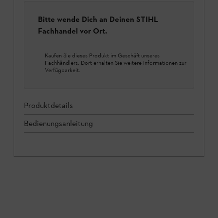
Bitte wende Dich an Deinen STIHL
Fachhandel vor Ort.
Kaufen Sie dieses Produkt im Geschäft unseres
Fachhändlers. Dort erhalten Sie weitere Informationen zur
Verfügbarkeit.
Produktdetails
Bedienungsanleitung