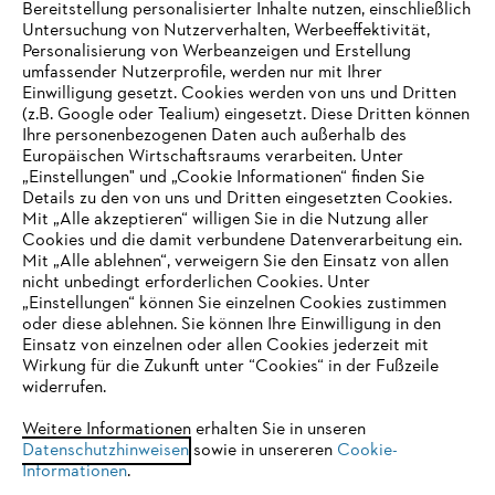
Bereitstellung personalisierter Inhalte nutzen, einschließlich
Untersuchung von Nutzerverhalten, Werbeeffektivität,
Personalisierung von Werbeanzeigen und Erstellung
umfassender Nutzerprofile, werden nur mit Ihrer
Einwilligung gesetzt. Cookies werden von uns und Dritten
(z.B. Google oder Tealium) eingesetzt. Diese Dritten können
Ihre personenbezogenen Daten auch außerhalb des
Europäischen Wirtschaftsraums verarbeiten. Unter
Unternehmen
„Einstellungen" und „Cookie Informationen“ finden Sie
Details zu den von uns und Dritten eingesetzten Cookies.
Mit „Alle akzeptieren“ willigen Sie in die Nutzung aller
Cookies und die damit verbundene Datenverarbeitung ein.
Online Shop
Mit „Alle ablehnen“, verweigern Sie den Einsatz von allen
nicht unbedingt erforderlichen Cookies. Unter
IHR BROWSER WIRD NICHT
„Einstellungen“ können Sie einzelnen Cookies zustimmen
oder diese ablehnen. Sie können Ihre Einwilligung in den
UNTERSTÜTZT
Einsatz von einzelnen oder allen Cookies jederzeit mit
Service
Wirkung für die Zukunft unter “Cookies“ in der Fußzeile
widerrufen.
Sie nutzen einen Browser, den wir noch nicht unterstützen. Für
eine optimale Nutzung unserer Seite empfehlen wir Ihnen, zu
Weitere Informationen erhalten Sie in unseren
Datenschutzhinweisen
einem der folgenden Browser zu wechseln:
sowie in unsereren
Cookie-
Informationen
.
Allgemeine Geschäftsbedingungen
Datenschutz