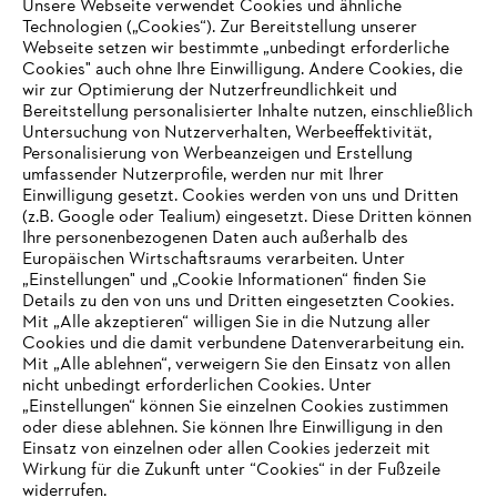
Unsere Webseite verwendet Cookies und ähnliche
Technologien („Cookies“). Zur Bereitstellung unserer
Zahlungsmöglichkeiten
Webseite setzen wir bestimmte „unbedingt erforderliche
Cookies" auch ohne Ihre Einwilligung. Andere Cookies, die
wir zur Optimierung der Nutzerfreundlichkeit und
Bereitstellung personalisierter Inhalte nutzen, einschließlich
Untersuchung von Nutzerverhalten, Werbeeffektivität,
Personalisierung von Werbeanzeigen und Erstellung
umfassender Nutzerprofile, werden nur mit Ihrer
Einwilligung gesetzt. Cookies werden von uns und Dritten
(z.B. Google oder Tealium) eingesetzt. Diese Dritten können
Ihre personenbezogenen Daten auch außerhalb des
Europäischen Wirtschaftsraums verarbeiten. Unter
Unternehmen
„Einstellungen" und „Cookie Informationen“ finden Sie
Details zu den von uns und Dritten eingesetzten Cookies.
Mit „Alle akzeptieren“ willigen Sie in die Nutzung aller
Cookies und die damit verbundene Datenverarbeitung ein.
Online Shop
Mit „Alle ablehnen“, verweigern Sie den Einsatz von allen
nicht unbedingt erforderlichen Cookies. Unter
IHR BROWSER WIRD NICHT
„Einstellungen“ können Sie einzelnen Cookies zustimmen
oder diese ablehnen. Sie können Ihre Einwilligung in den
UNTERSTÜTZT
Einsatz von einzelnen oder allen Cookies jederzeit mit
Service
Wirkung für die Zukunft unter “Cookies“ in der Fußzeile
widerrufen.