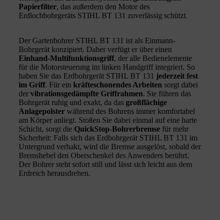
Papierfilter
, das außerdem den Motor des
Erdlochbohrgeräts STIHL BT 131 zuverlässig schützt.
Der Gartenbohrer STIHL BT 131 ist als Einmann-
Bohrgerät konzipiert. Daher verfügt er über einen
Einhand-Multifunktionsgriff
, der alle Bedienelemente
für die Motorsteuerung im linken Handgriff integriert. So
haben Sie das Erdbohrgerät STIHL BT 131
jederzeit fest
im Griff
. Für ein
kräfteschonendes Arbeiten
sorgt dabei
der
vibrationsgedämpfte Griffrahmen
. Sie führen das
Bohrgerät ruhig und exakt, da das
großflächige
Anlagepolster
während des Bohrens immer komfortabel
am Körper anliegt. Stoßen Sie dabei einmal auf eine harte
Schicht, sorgt die
QuickStop-Bohrerbremse
für mehr
Sicherheit: Falls sich das Erdbohrgerät STIHL BT 131 im
Untergrund verhakt, wird die Bremse ausgelöst, sobald der
Bremshebel den Oberschenkel des Anwenders berührt.
Der Bohrer steht sofort still und lässt sich leicht aus dem
Erdreich herausdrehen.