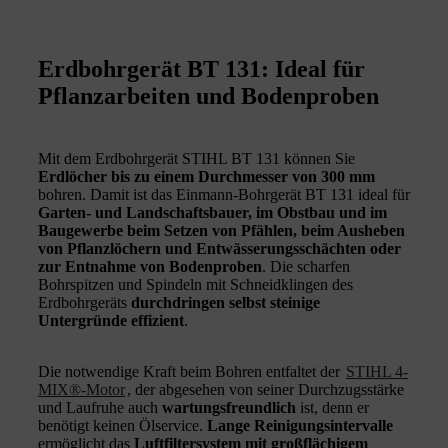
Erdbohrgerät BT 131: Ideal für
Pflanzarbeiten und Bodenproben
Mit dem Erdbohrgerät STIHL BT 131 können Sie
Erdlöcher bis zu einem Durchmesser von 300 mm
bohren. Damit ist das Einmann-Bohrgerät BT 131 ideal für
Garten- und Landschaftsbauer, im Obstbau und im
Baugewerbe beim Setzen von Pfählen, beim Ausheben
von Pflanzlöchern und Entwässerungsschächten oder
zur Entnahme von Bodenproben
. Die scharfen
Bohrspitzen und Spindeln mit Schneidklingen des
Erdbohrgeräts
durchdringen selbst steinige
Untergründe effizient
.
Die notwendige Kraft beim Bohren entfaltet der
STIHL 4-
MIX®-Motor
, der abgesehen von seiner Durchzugsstärke
und Laufruhe auch
wartungsfreundlich
ist, denn er
benötigt keinen Ölservice.
Lange Reinigungsintervalle
ermöglicht das
Luftfiltersystem mit großflächigem