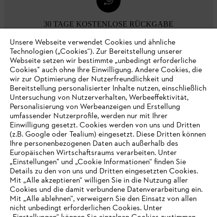
30 TAGE KOSTENLOSE RÜCKGABE
Unsere Webseite verwendet Cookies und ähnliche
Technologien („Cookies“). Zur Bereitstellung unserer
Zahlungsmöglichkeiten
Webseite setzen wir bestimmte „unbedingt erforderliche
Cookies" auch ohne Ihre Einwilligung. Andere Cookies, die
wir zur Optimierung der Nutzerfreundlichkeit und
Bereitstellung personalisierter Inhalte nutzen, einschließlich
Untersuchung von Nutzerverhalten, Werbeeffektivität,
Personalisierung von Werbeanzeigen und Erstellung
umfassender Nutzerprofile, werden nur mit Ihrer
Einwilligung gesetzt. Cookies werden von uns und Dritten
(z.B. Google oder Tealium) eingesetzt. Diese Dritten können
Ihre personenbezogenen Daten auch außerhalb des
Europäischen Wirtschaftsraums verarbeiten. Unter
Unternehmen
„Einstellungen" und „Cookie Informationen“ finden Sie
Details zu den von uns und Dritten eingesetzten Cookies.
Mit „Alle akzeptieren“ willigen Sie in die Nutzung aller
Cookies und die damit verbundene Datenverarbeitung ein.
Online Shop
Mit „Alle ablehnen“, verweigern Sie den Einsatz von allen
nicht unbedingt erforderlichen Cookies. Unter
IHR BROWSER WIRD NICHT