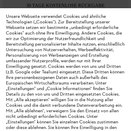
30 TAGE KOSTENLOSE RÜCKGABE
Unsere Webseite verwendet Cookies und ähnliche
Technologien („Cookies“). Zur Bereitstellung unserer
Zahlungsmöglichkeiten
Webseite setzen wir bestimmte „unbedingt erforderliche
Cookies" auch ohne Ihre Einwilligung. Andere Cookies, die
wir zur Optimierung der Nutzerfreundlichkeit und
Bereitstellung personalisierter Inhalte nutzen, einschließlich
Untersuchung von Nutzerverhalten, Werbeeffektivität,
Personalisierung von Werbeanzeigen und Erstellung
umfassender Nutzerprofile, werden nur mit Ihrer
Einwilligung gesetzt. Cookies werden von uns und Dritten
(z.B. Google oder Tealium) eingesetzt. Diese Dritten können
Ihre personenbezogenen Daten auch außerhalb des
Europäischen Wirtschaftsraums verarbeiten. Unter
Unternehmen
„Einstellungen" und „Cookie Informationen“ finden Sie
Details zu den von uns und Dritten eingesetzten Cookies.
Mit „Alle akzeptieren“ willigen Sie in die Nutzung aller
Cookies und die damit verbundene Datenverarbeitung ein.
Online Shop
Mit „Alle ablehnen“, verweigern Sie den Einsatz von allen
nicht unbedingt erforderlichen Cookies. Unter
IHR BROWSER WIRD NICHT
„Einstellungen“ können Sie einzelnen Cookies zustimmen
oder diese ablehnen. Sie können Ihre Einwilligung in den
UNTERSTÜTZT