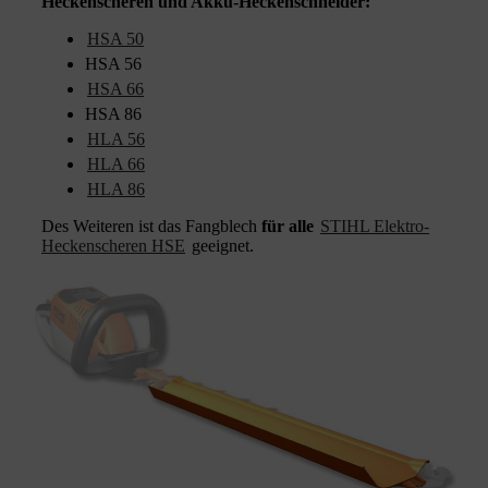
Heckenscheren und Akku-Heckenschneider:
HSA 50
HSA 56
HSA 66
HSA 86
HLA 56
HLA 66
HLA 86
Des Weiteren ist das Fangblech
für alle
STIHL Elektro-
Heckenscheren HSE
geeignet.