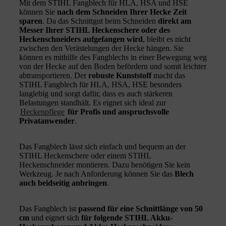
Mit dem STIHL Fangblech für HLA, HSA und HSE
können Sie
nach dem Schneiden Ihrer Hecke Zeit
sparen
. Da das Schnittgut beim Schneiden
direkt am
Messer Ihrer STIHL Heckenschere oder des
Heckenschneiders aufgefangen wird
, bleibt es nicht
zwischen den Verästelungen der Hecke hängen. Sie
können es mithilfe des Fangblechs in einer Bewegung weg
von der Hecke auf den Boden befördern und somit leichter
abtransportieren. Der
robuste Kunststoff
macht das
STIHL Fangblech für HLA, HSA, HSE besonders
langlebig und sorgt dafür, dass es auch stärkeren
Belastungen standhält. Es eignet sich ideal zur
Heckenpflege
für Profis und anspruchsvolle
Privatanwender
.
Das Fangblech lässt sich einfach und bequem an der
STIHL Heckenschere oder einem STIHL
Heckenschneider montieren. Dazu benötigen Sie kein
Werkzeug. Je nach Anforderung können Sie das
Blech
auch beidseitig anbringen
.
Das Fangblech ist
passend für eine Schnittlänge von 50
cm
und eignet sich
für folgende STIHL Akku-