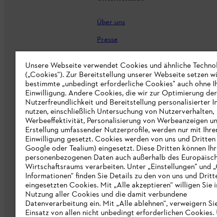
Über uns
Presse
Karriere
Unsere Webseite verwendet Cookies und ähnliche Techno
(„Cookies“). Zur Bereitstellung unserer Webseite setzen w
STIHL Markenshop
bestimmte „unbedingt erforderliche Cookies" auch ohne I
Nachhaltigkeit
Einwilligung. Andere Cookies, die wir zur Optimierung der
Nutzerfreundlichkeit und Bereitstellung personalisierter I
STIHL Hinweisgebersystem
nutzen, einschließlich Untersuchung von Nutzerverhalten,
Werbeeffektivität, Personalisierung von Werbeanzeigen u
Informationen für Lieferunternehmen
Erstellung umfassender Nutzerprofile, werden nur mit Ihre
Einwilligung gesetzt. Cookies werden von uns und Dritten 
Google oder Tealium) eingesetzt. Diese Dritten können Ih
Erklärung zur Barrierefreiheit
personenbezogenen Daten auch außerhalb des Europäisc
Wirtschaftsraums verarbeiten. Unter „Einstellungen" und 
Produktpiraterie
Informationen“ finden Sie Details zu den von uns und Dritt
eingesetzten Cookies. Mit „Alle akzeptieren“ willigen Sie i
Fakten zu STIHL
Nutzung aller Cookies und die damit verbundene
Datenverarbeitung ein. Mit „Alle ablehnen“, verweigern Si
Einsatz von allen nicht unbedingt erforderlichen Cookies.