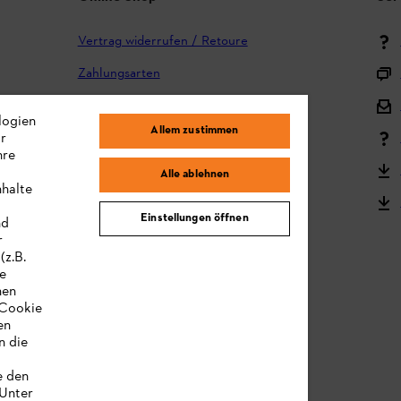
Vertrag widerrufen / Retoure
Zahlungsarten
Versand und Lieferung
logien
Allem zustimmen
ir
Reklamation und Garantie
hre
STIHL Kooperationsprogramm
Alle ablehnen
nhalte
STIHL Bedienungsanleitungen
Einstellungen öffnen
nd
MY STIHL
r
(z.B.
re
hen
„Cookie
en
n die
e den
 Unter