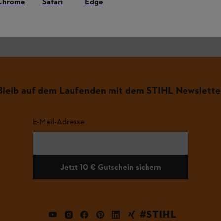
Chrome
Safari
Edge
.
Bleib auf dem Laufenden mit dem STIHL Newslette
E-Mail-Adresse
Jetzt 10 € Gutschein sichern
#STIHL