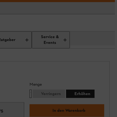
Service &
Ratgeber
Events
Menge
Verringern
Erhöhen
In den Warenkorb
75