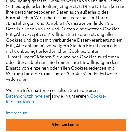
Einwilligung gesetzt. Cookies werden von uns und Dritten
(z.B. Google oder Tealium) eingesetzt. Diese Dritten können
Ihre personenbezogenen Daten auch außerhalb des
Europäischen Wirtschaftsraums verarbeiten. Unter
Unternehmen
„Einstellungen" und „Cookie Informationen“ finden Sie
Details zu den von uns und Dritten eingesetzten Cookies.
Mit „Alle akzeptieren“ willigen Sie in die Nutzung aller
Cookies und die damit verbundene Datenverarbeitung ein.
Online Shop
Mit „Alle ablehnen“, verweigern Sie den Einsatz von allen
nicht unbedingt erforderlichen Cookies. Unter
IHR BROWSER WIRD NICHT
„Einstellungen“ können Sie einzelnen Cookies zustimmen
oder diese ablehnen. Sie können Ihre Einwilligung in den
UNTERSTÜTZT
Einsatz von einzelnen oder allen Cookies jederzeit mit
Service
Wirkung für die Zukunft unter “Cookies“ in der Fußzeile
widerrufen.
Sie nutzen einen Browser, den wir noch nicht unterstützen. Für
eine optimale Nutzung unserer Seite empfehlen wir Ihnen, zu
Weitere Informationen erhalten Sie in unseren
Datenschutzhinweisen
einem der folgenden Browser zu wechseln:
sowie in unsereren
Cookie-
Informationen
.
Allgemeine Geschäftsbedingungen
Datenschutz
Impressum
Impressum
Cookies
Rechtliche Informationen
Firefox
Chrome
Allem zustimmen