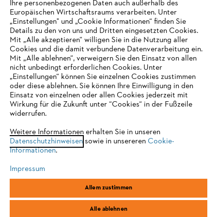
Ihre personenbezogenen Daten auch außerhalb des
Europäischen Wirtschaftsraums verarbeiten. Unter
Unternehmen
„Einstellungen" und „Cookie Informationen“ finden Sie
Details zu den von uns und Dritten eingesetzten Cookies.
Mit „Alle akzeptieren“ willigen Sie in die Nutzung aller
Cookies und die damit verbundene Datenverarbeitung ein.
Online Shop
Mit „Alle ablehnen“, verweigern Sie den Einsatz von allen
nicht unbedingt erforderlichen Cookies. Unter
IHR BROWSER WIRD NICHT
„Einstellungen“ können Sie einzelnen Cookies zustimmen
oder diese ablehnen. Sie können Ihre Einwilligung in den
UNTERSTÜTZT
Einsatz von einzelnen oder allen Cookies jederzeit mit
Service
Wirkung für die Zukunft unter “Cookies“ in der Fußzeile
widerrufen.
Sie nutzen einen Browser, den wir noch nicht unterstützen. Für
eine optimale Nutzung unserer Seite empfehlen wir Ihnen, zu
Weitere Informationen erhalten Sie in unseren
Datenschutzhinweisen
einem der folgenden Browser zu wechseln:
sowie in unsereren
Cookie-
Informationen
.
Allgemeine Geschäftsbedingungen
Datenschutz
Impressum
Impressum
Cookies
Rechtliche Informationen
Firefox
Chrome
Allem zustimmen
Safari
Edge
STIHL Vertriebszentrale AG & Co. KG, D-64807 Dieburg
Alle ablehnen