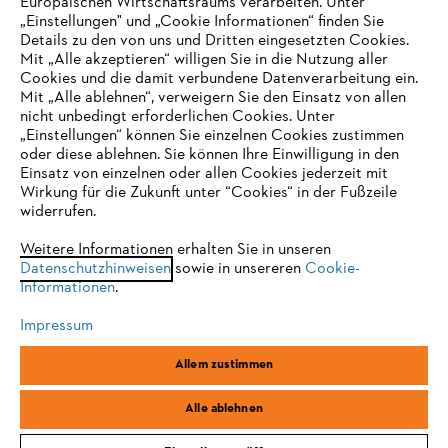
Europäischen Wirtschaftsraums verarbeiten. Unter
Unternehmen
„Einstellungen" und „Cookie Informationen“ finden Sie
Details zu den von uns und Dritten eingesetzten Cookies.
Mit „Alle akzeptieren“ willigen Sie in die Nutzung aller
Cookies und die damit verbundene Datenverarbeitung ein.
Online Shop
Mit „Alle ablehnen“, verweigern Sie den Einsatz von allen
nicht unbedingt erforderlichen Cookies. Unter
IHR BROWSER WIRD NICHT
„Einstellungen“ können Sie einzelnen Cookies zustimmen
oder diese ablehnen. Sie können Ihre Einwilligung in den
UNTERSTÜTZT
Einsatz von einzelnen oder allen Cookies jederzeit mit
Service
Wirkung für die Zukunft unter “Cookies“ in der Fußzeile
widerrufen.
Sie nutzen einen Browser, den wir noch nicht unterstützen. Für
eine optimale Nutzung unserer Seite empfehlen wir Ihnen, zu
Weitere Informationen erhalten Sie in unseren
Datenschutzhinweisen
einem der folgenden Browser zu wechseln:
sowie in unsereren
Cookie-
Informationen
.
Allgemeine Geschäftsbedingungen
Datenschutz
Impressum
Impressum
Cookies
Rechtliche Informationen
Firefox
Chrome
Allem zustimmen
Safari
Edge
STIHL Vertriebszentrale AG & Co. KG, D-64807 Dieburg
Alle ablehnen