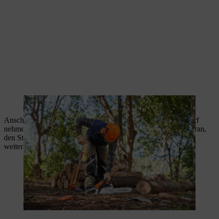
Die Benzin-Motorsäge STIHL MS 162 ist startbereit.
Anschließend muss der Stamm umgedreht werden – bei Bedarf
nehmen Sie einfach einen
Fällheber
zur Hilfe. Denken Sie daran,
den Stamm erneut gegen Wegrollen abzusichern, bevor Sie
weiterarbeiten.