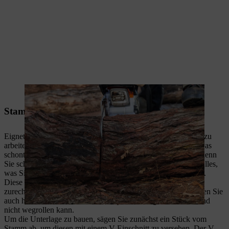
Jetzt schneiden Sie von der anderen Seite.
Stamm auf einer DIY-Unterlage sägen
Eignet sich der Untergrund nicht dafür, direkt auf dem Boden zu
arbeiten, können Sie auch eine Unterlage zur Hilfe nehmen. Das
schont nicht nur Ihre Sägekette, sondern auch Ihren Rücken, denn
Sie schaffen sich dadurch eine
ergonomische Arbeitshöhe
. Alles,
was Sie dafür brauchen, ist eine kleine Stütze für die Holzteile.
Diese können Sie sich aus einem Stück Holz schnell selbst
zurechtsägen – ganz getreu dem Motto „Do-it-yourself“. Achten Sie
auch hier darauf, dass das
Holz zu jeder Zeit gut fixiert
ist und
nicht wegrollen kann.
Um die Unterlage zu bauen, sägen Sie zunächst ein Stück vom
Stamm ab, um diesen mit einem V-Einschnitt zu versehen. Der V-