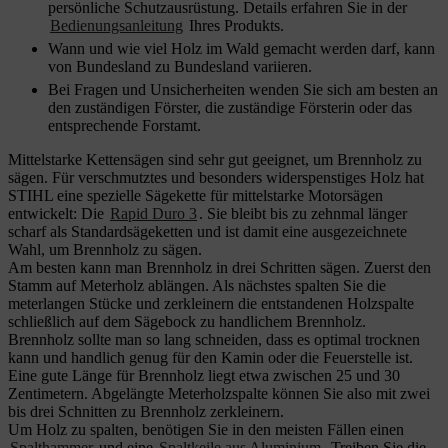
persönliche Schutzausrüstung. Details erfahren Sie in der
Bedienungsanleitung
Ihres Produkts.
Wann und wie viel Holz im Wald gemacht werden darf, kann
von Bundesland zu Bundesland variieren.
Bei Fragen und Unsicherheiten wenden Sie sich am besten an
den zuständigen Förster, die zuständige Försterin oder das
entsprechende Forstamt.
Mittelstarke Kettensägen sind sehr gut geeignet, um Brennholz zu
sägen. Für verschmutztes und besonders widerspenstiges Holz hat
STIHL eine spezielle Sägekette für mittelstarke Motorsägen
entwickelt: Die
Rapid Duro 3
. Sie bleibt bis zu zehnmal länger
scharf als Standardsägeketten und ist damit eine ausgezeichnete
Wahl, um Brennholz zu sägen.
Am besten kann man Brennholz in drei Schritten sägen. Zuerst den
Stamm auf Meterholz ablängen. Als nächstes spalten Sie die
meterlangen Stücke und zerkleinern die entstandenen Holzspalte
schließlich auf dem Sägebock zu handlichem Brennholz.
Brennholz sollte man so lang schneiden, dass es optimal trocknen
kann und handlich genug für den Kamin oder die Feuerstelle ist.
Eine gute Länge für Brennholz liegt etwa zwischen 25 und 30
Zentimetern. Abgelängte Meterholzspalte können Sie also mit zwei
bis drei Schnitten zu Brennholz zerkleinern.
Um Holz zu spalten, benötigen Sie in den meisten Fällen einen
Spalthammer
und eine
Spaltkeile aus Aluminium
. Treiben Sie die