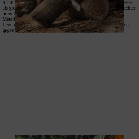
für Ihren Kamin gebracht werden – und trocknet dann auch besser
als große Stammstücke. Das ist wichtig, da feuchtes Holz schlechter
brennt und Ruß und Rauch freisetzt. Und so spalten Sie das
Meterholz.
Legen Sie das Meterholz längs auf den Boden und fixieren Sie es
gegen mögliches Wegrollen.