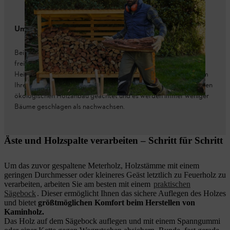
Umweltfreundliches Brennholz
Beim Verbrennen von Holz wird immer nur so viel Kohlendioxid
freigesetzt, wie der Baum beim Wachstum aufgenommen hat.
Heizen Sie mit Holz, müssen Sie sich deshalb keine Gedanken um
Ihre CO2-Bilanz machen. Außerdem wird in Deutschland auf einen
ökologischen Holzanbau geachtet und es werden immer weniger
Bäume geschlagen als nachwachsen.
Äste und Holzspalte verarbeiten – Schritt für Schritt
Um das zuvor gespaltene Meterholz, Holzstämme mit einem
geringen Durchmesser oder kleineres Geäst letztlich zu Feuerholz zu
verarbeiten, arbeiten Sie am besten mit einem
praktischen
Sägebock
. Dieser ermöglicht Ihnen das sichere Auflegen des Holzes
und bietet
größtmöglichen Komfort beim Herstellen von
Kaminholz.
Das Holz auf dem Sägebock auflegen und mit einem Spanngummi