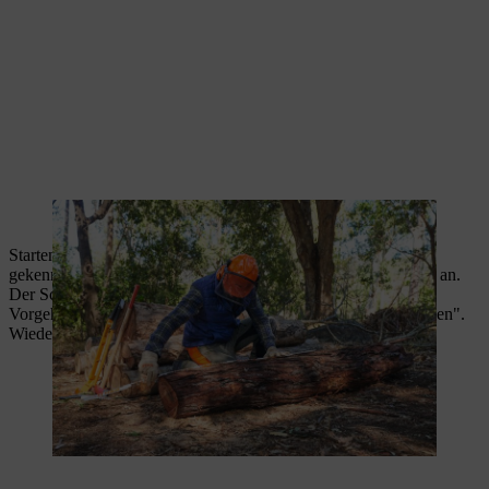
Vor dem Sägen sind alle Abstände zu markieren.
Starten Sie die Motorsäge und setzen Sie sie an den
gekennzeichneten Stellen mit laufender Sägekette zum Schnitt an.
Der Schnitt sollte den Stamm etwa zu ¾ durchtrennen. Dieses
Vorgehen verhindert, dass Sie mit der Säge in den Boden "sägen".
Wiederholen Sie den Vorgang an allen markierten Stellen.