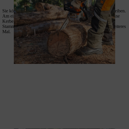
Der Baumstamm muss gegen Wegrollen gesichert werden.
Sie können den Stamm nun mit einem
Spaltkeil
auseinandertreiben.
Am einfachsten lässt sich der Keil einsetzen, wenn zunächst eine
Kerbe für den Keil in den Stamm geschnitten wird. Je nach
Stammdicke spalten Sie die entstandenen Stammhälften ein weiteres
Mal.