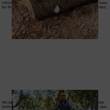
erleichtern. Der Stamm sollte keinen Spielraum aufweisen und kann
bei Bedarf durch Keile oder kleine Hölzer zusätzlich fixiert werden.
Eine Handpackzange hilft bei der Positionierung.
Mit laufender Sägekette können Sie nun an den gekennzeichneten
Stellen zu einem sauberen Schnitt ansetzen. Achten Sie darauf, dass