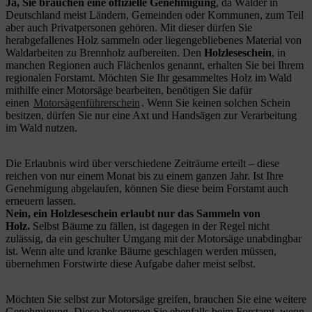
Ja, Sie brauchen eine offizielle Genehmigung
, da Wälder in
Deutschland meist Ländern, Gemeinden oder Kommunen, zum Teil
aber auch Privatpersonen gehören. Mit dieser dürfen Sie
herabgefallenes Holz sammeln oder liegengebliebenes Material von
Waldarbeiten zu Brennholz aufbereiten. Den
Holzleseschein
, in
manchen Regionen auch Flächenlos genannt, erhalten Sie bei Ihrem
regionalen Forstamt. Möchten Sie Ihr gesammeltes Holz im Wald
mithilfe einer Motorsäge bearbeiten, benötigen Sie dafür
einen
Motorsägenführerschein
. Wenn Sie keinen solchen Schein
besitzen, dürfen Sie nur eine Axt und Handsägen zur Verarbeitung
im Wald nutzen.
Die Erlaubnis wird über verschiedene Zeiträume erteilt – diese
reichen von nur einem Monat bis zu einem ganzen Jahr. Ist Ihre
Genehmigung abgelaufen, können Sie diese beim Forstamt auch
erneuern lassen.
Nein, ein Holzleseschein erlaubt nur das Sammeln von
Holz.
Selbst Bäume zu fällen, ist dagegen in der Regel nicht
zulässig, da ein geschulter Umgang mit der Motorsäge unabdingbar
ist. Wenn alte und kranke Bäume geschlagen werden müssen,
übernehmen Forstwirte diese Aufgabe daher meist selbst.
Möchten Sie selbst zur Motorsäge greifen, brauchen Sie eine weitere
Genehmigung. Diese bekommen Sie ebenfalls beim Forstamt, wenn