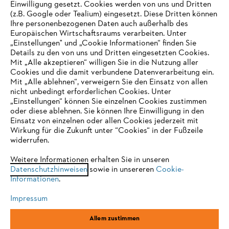
Einwilligung gesetzt. Cookies werden von uns und Dritten
(z.B. Google oder Tealium) eingesetzt. Diese Dritten können
Ihre personenbezogenen Daten auch außerhalb des
Europäischen Wirtschaftsraums verarbeiten. Unter
Unternehmen
„Einstellungen" und „Cookie Informationen“ finden Sie
Details zu den von uns und Dritten eingesetzten Cookies.
Mit „Alle akzeptieren“ willigen Sie in die Nutzung aller
Cookies und die damit verbundene Datenverarbeitung ein.
Online Shop
Mit „Alle ablehnen“, verweigern Sie den Einsatz von allen
nicht unbedingt erforderlichen Cookies. Unter
IHR BROWSER WIRD NICHT
„Einstellungen“ können Sie einzelnen Cookies zustimmen
oder diese ablehnen. Sie können Ihre Einwilligung in den
UNTERSTÜTZT
Einsatz von einzelnen oder allen Cookies jederzeit mit
Service
Wirkung für die Zukunft unter “Cookies“ in der Fußzeile
widerrufen.
Sie nutzen einen Browser, den wir noch nicht unterstützen. Für
eine optimale Nutzung unserer Seite empfehlen wir Ihnen, zu
Weitere Informationen erhalten Sie in unseren
Datenschutzhinweisen
einem der folgenden Browser zu wechseln:
sowie in unsereren
Cookie-
Informationen
.
Allgemeine Geschäftsbedingungen
Datenschutz
Impressum
Impressum
Cookies
Rechtliche Informationen
Firefox
Chrome
Allem zustimmen