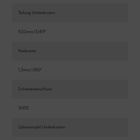
Teilung Umlenkstern
9,32mm/3/8"P
Nutbreite
1,3mm/.050"
Schienenanschluss
3005
Zähneanzahl Umlenkstern