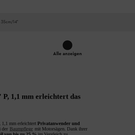
 35cm/14"
Alle anzeigen
P, 1,1 mm erleichtert das
 1,1 mm erleichtert
Privatanwender und
i der
Baumpflege
mit Motorsägen. Dank ihrer
il von bis zu 25 %
im Vergleich zu