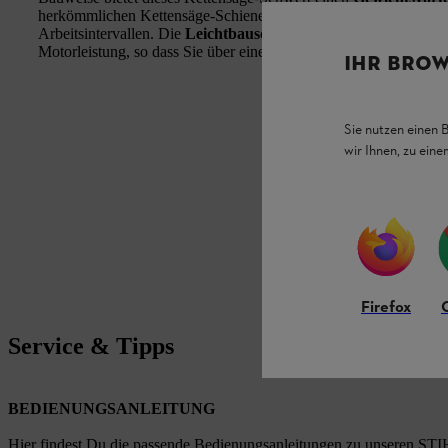
herkömmlichen Kettensäge-Schienen gleicher Länge. Das
entla
Arbeitsintervallen. Die
Leichtbauschiene
unterstützt mit dem r
Motorleistung, so dass Sie über eine
erhöhte Schnittleistung
bei
IHR BROW
Sie nutzen einen 
wir Ihnen, zu ein
Firefox
Service & Tipps
BEDIENUNGSANLEITUNG
Hier findest Du die passende Bedienungsanleitungen zu unseren STI