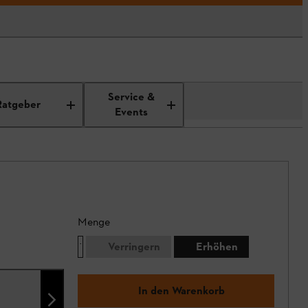
Service &
Ratgeber
Events
Menge
Verringern
Erhöhen
In den Warenkorb