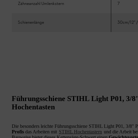
Zähneanzahl Umlenkstern
7
Schienenlänge
30cm/12" /
Führungsschiene STIHL Light P01, 3/8" 
Hochentasten
Die besonders leichte Führungsschiene STIHL Light P01, 3/8" P,
Profis
das Arbeiten mit
STIHL Hochentastern
und die Arbeit be
Bauweise bietet dieses Kettensäge-Schwert einen
Gewichtsvorte