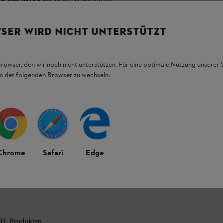
stet Ihren Rücken
insbesondere bei langen
ollengelagerten Umlenkstern die Umsetzung der
 der Arbeit verfügen.
SER WIRD NICHT UNTERSTÜTZT
Browser, den wir noch nicht unterstützen. Für eine optimale Nutzung unserer
em der folgenden Browser zu wechseln:
Chrome
Safari
Edge
HL Produkten.