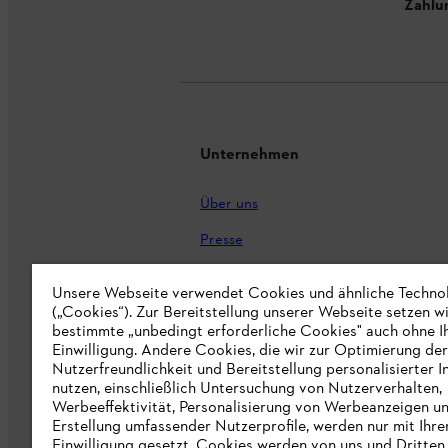
Zahlu
Unternehmen
Über uns
Presse
Karriere
Unsere Webseite verwendet Cookies und ähnliche Techno
(„Cookies“). Zur Bereitstellung unserer Webseite setzen w
STIHL Markenshop
bestimmte „unbedingt erforderliche Cookies" auch ohne I
Nachhaltigkeit
Einwilligung. Andere Cookies, die wir zur Optimierung der
Nutzerfreundlichkeit und Bereitstellung personalisierter I
STIHL Hinweisgebersystem
nutzen, einschließlich Untersuchung von Nutzerverhalten,
Werbeeffektivität, Personalisierung von Werbeanzeigen u
Informationen für Lieferunternehmen
Erstellung umfassender Nutzerprofile, werden nur mit Ihre
Einwilligung gesetzt. Cookies werden von uns und Dritten 