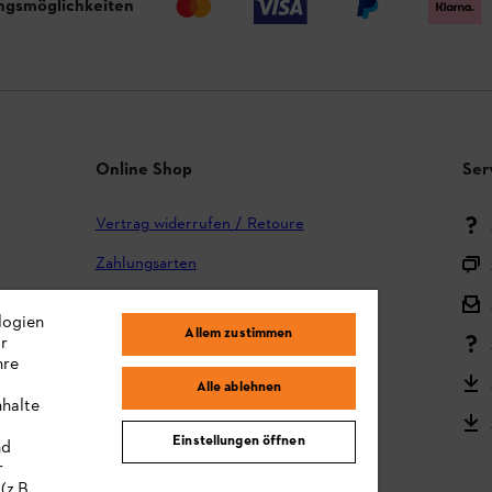
ngsmöglichkeiten
Online Shop
Ser
Vertrag widerrufen / Retoure
Zahlungsarten
Versand und Lieferung
logien
Allem zustimmen
ir
Reklamation und Garantie
hre
STIHL Kooperationsprogramm
Alle ablehnen
nhalte
STIHL Bedienungsanleitungen
Einstellungen öffnen
nd
MY STIHL
r
(z.B.