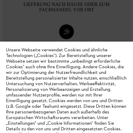
LIEFERUNG NACH HAUSE ODER ZUM
FACHHANDEL VOR ORT
30 TAGE KOSTENLOSE RÜCKGABE
Unsere Webseite verwendet Cookies und ähnliche
Technologien („Cookies“). Zur Bereitstellung unserer
Webseite setzen wir bestimmte „unbedingt erforderliche
Zahlungsmöglichkeiten
Cookies" auch ohne Ihre Einwilligung. Andere Cookies, die
wir zur Optimierung der Nutzerfreundlichkeit und
Bereitstellung personalisierter Inhalte nutzen, einschließlich
Untersuchung von Nutzerverhalten, Werbeeffektivität,
Personalisierung von Werbeanzeigen und Erstellung
umfassender Nutzerprofile, werden nur mit Ihrer
Einwilligung gesetzt. Cookies werden von uns und Dritten
(z.B. Google oder Tealium) eingesetzt. Diese Dritten können
Ihre personenbezogenen Daten auch außerhalb des
Europäischen Wirtschaftsraums verarbeiten. Unter
„Einstellungen" und „Cookie Informationen“ finden Sie
Unternehmen
Details zu den von uns und Dritten eingesetzten Cookies.