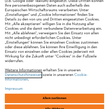
(z.B. Google oder Tealium) eingesetzt. Diese Dritten können
Ihre personenbezogenen Daten auch außerhalb des
Europäischen Wirtschaftsraums verarbeiten. Unter
Unternehmen
„Einstellungen" und „Cookie Informationen“ finden Sie
Details zu den von uns und Dritten eingesetzten Cookies.
Mit „Alle akzeptieren“ willigen Sie in die Nutzung aller
Cookies und die damit verbundene Datenverarbeitung ein.
Online Shop
Mit „Alle ablehnen“, verweigern Sie den Einsatz von allen
nicht unbedingt erforderlichen Cookies. Unter
IHR BROWSER WIRD NICHT
„Einstellungen“ können Sie einzelnen Cookies zustimmen
oder diese ablehnen. Sie können Ihre Einwilligung in den
UNTERSTÜTZT
Einsatz von einzelnen oder allen Cookies jederzeit mit
Service
Wirkung für die Zukunft unter “Cookies“ in der Fußzeile
widerrufen.
Sie nutzen einen Browser, den wir noch nicht unterstützen. Für
eine optimale Nutzung unserer Seite empfehlen wir Ihnen, zu
Weitere Informationen erhalten Sie in unseren
Datenschutzhinweisen
einem der folgenden Browser zu wechseln:
sowie in unsereren
Cookie-
Informationen
.
Allgemeine Geschäftsbedingungen
Datenschutz
Impressum
Impressum
Cookies
Rechtliche Informationen
Firefox
Chrome
Allem zustimmen
Safari
Edge
STIHL Vertriebszentrale AG & Co. KG, D-64807 Dieburg