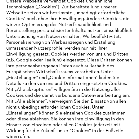
Unsere Webseite verwendet Cookies und ähnliche
Technologien („Cookies“). Zur Bereitstellung unserer
Zahlungsmöglichkeiten
Webseite setzen wir bestimmte „unbedingt erforderliche
Cookies" auch ohne Ihre Einwilligung. Andere Cookies, die
wir zur Optimierung der Nutzerfreundlichkeit und
Bereitstellung personalisierter Inhalte nutzen, einschließlich
Untersuchung von Nutzerverhalten, Werbeeffektivität,
Personalisierung von Werbeanzeigen und Erstellung
umfassender Nutzerprofile, werden nur mit Ihrer
Einwilligung gesetzt. Cookies werden von uns und Dritten
(z.B. Google oder Tealium) eingesetzt. Diese Dritten können
Ihre personenbezogenen Daten auch außerhalb des
Europäischen Wirtschaftsraums verarbeiten. Unter
Unternehmen
„Einstellungen" und „Cookie Informationen“ finden Sie
Details zu den von uns und Dritten eingesetzten Cookies.
Mit „Alle akzeptieren“ willigen Sie in die Nutzung aller
Cookies und die damit verbundene Datenverarbeitung ein.
Online Shop
Mit „Alle ablehnen“, verweigern Sie den Einsatz von allen
nicht unbedingt erforderlichen Cookies. Unter
IHR BROWSER WIRD NICHT
„Einstellungen“ können Sie einzelnen Cookies zustimmen
oder diese ablehnen. Sie können Ihre Einwilligung in den
UNTERSTÜTZT
Einsatz von einzelnen oder allen Cookies jederzeit mit
Service
Wirkung für die Zukunft unter “Cookies“ in der Fußzeile
widerrufen.