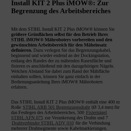
Install KIT 2 Plus iMOW®: Zur
Begrenzung des Arbeitsbereiches
Mit dem STIHL Install KIT 2 Plus iMOW® können Sie
größere Grünflächen selbst für den Betrieb Ihres
STIHL iMOW® Mähroboters vorbereiten und den
gewünschten Arbeitsbereich für den Mäheinsatz
definieren.
Dazu verlegen Sie das Begrenzungskabel,
beginnend und wieder endend an der Dockingstation,
entlang des Randes der zu mähenden Rasenfläche und
fixieren es anschließend mit den dazugehörigen Nägeln.
Welchen Abstand Sie dabei zum Rand der Mähfläche
einhalten sollten, können Sie ganz einfach in der
Bedienungsanleitung Ihres iMOW® Mähroboters
erfahren.
Das STIHL Install KIT 2 Plus iMOW® enthält eine 400 m
Rolle
STIHL ARB 501 Begrenzungsdraht
(Ø 3,4 mm) für
das Festlegen des Arbeitsbereiches, 500
Fixiernägel
STIHL AFN 075
zur Verankerung des Drahts und 7
Drahtverbinder STIHL ADV 010
für die Verbindung
mehrerer Drahtsegmente sowie Kabelmarkierungen.