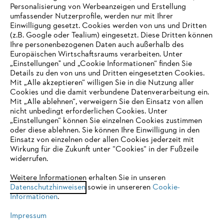
Personalisierung von Werbeanzeigen und Erstellung
umfassender Nutzerprofile, werden nur mit Ihrer
Einwilligung gesetzt. Cookies werden von uns und Dritten
(z.B. Google oder Tealium) eingesetzt. Diese Dritten können
Ihre personenbezogenen Daten auch außerhalb des
Europäischen Wirtschaftsraums verarbeiten. Unter
Unternehmen
„Einstellungen" und „Cookie Informationen“ finden Sie
Details zu den von uns und Dritten eingesetzten Cookies.
Mit „Alle akzeptieren“ willigen Sie in die Nutzung aller
Cookies und die damit verbundene Datenverarbeitung ein.
Online Shop
Mit „Alle ablehnen“, verweigern Sie den Einsatz von allen
nicht unbedingt erforderlichen Cookies. Unter
IHR BROWSER WIRD NICHT
„Einstellungen“ können Sie einzelnen Cookies zustimmen
oder diese ablehnen. Sie können Ihre Einwilligung in den
UNTERSTÜTZT
Einsatz von einzelnen oder allen Cookies jederzeit mit
Service
Wirkung für die Zukunft unter “Cookies“ in der Fußzeile
widerrufen.
Sie nutzen einen Browser, den wir noch nicht unterstützen. Für
eine optimale Nutzung unserer Seite empfehlen wir Ihnen, zu
Weitere Informationen erhalten Sie in unseren
Datenschutzhinweisen
einem der folgenden Browser zu wechseln:
sowie in unsereren
Cookie-
Informationen
.
Allgemeine Geschäftsbedingungen
Datenschutz
Impressum