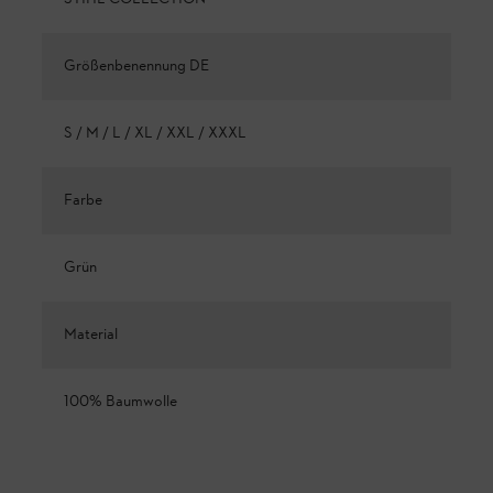
Größenbenennung DE
S / M / L / XL / XXL / XXXL
Farbe
Grün
Material
100% Baumwolle