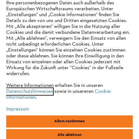
Ihre personenbezogenen Daten auch außerhalb des
Europäischen Wirtschaftsraums verarbeiten. Unter
Unternehmen
„Einstellungen" und „Cookie Informationen“ finden Sie
Details zu den von uns und Dritten eingesetzten Cookies.
Mit „Alle akzeptieren“ willigen Sie in die Nutzung aller
Cookies und die damit verbundene Datenverarbeitung ein.
Online Shop
Mit „Alle ablehnen“, verweigern Sie den Einsatz von allen
nicht unbedingt erforderlichen Cookies. Unter
IHR BROWSER WIRD NICHT
„Einstellungen“ können Sie einzelnen Cookies zustimmen
oder diese ablehnen. Sie können Ihre Einwilligung in den
UNTERSTÜTZT
Einsatz von einzelnen oder allen Cookies jederzeit mit
Service
Wirkung für die Zukunft unter “Cookies“ in der Fußzeile
widerrufen.
Sie nutzen einen Browser, den wir noch nicht unterstützen. Für
eine optimale Nutzung unserer Seite empfehlen wir Ihnen, zu
Weitere Informationen erhalten Sie in unseren
Datenschutzhinweisen
einem der folgenden Browser zu wechseln:
sowie in unsereren
Cookie-
Informationen
.
Allgemeine Geschäftsbedingungen
Datenschutz
Impressum
Impressum
Cookies
Rechtliche Informationen
Firefox
Chrome
Allem zustimmen
Safari
Edge
STIHL Vertriebszentrale AG & Co. KG, D-64807 Dieburg
Alle ablehnen