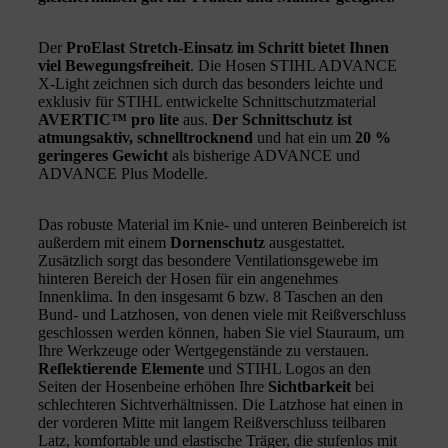
Der
ProElast Stretch-Einsatz im Schritt bietet Ihnen
viel Bewegungsfreiheit
. Die Hosen STIHL ADVANCE
X-Light zeichnen sich durch das besonders leichte und
exklusiv für STIHL entwickelte Schnittschutzmaterial
AVERTIC™ pro lite
aus.
Der Schnittschutz ist
atmungsaktiv, schnelltrocknend
und hat ein um
20 %
geringeres Gewicht
als bisherige ADVANCE und
ADVANCE Plus Modelle.
Das robuste Material im Knie- und unteren Beinbereich ist
außerdem mit einem
Dornenschutz
ausgestattet.
Zusätzlich sorgt das besondere Ventilationsgewebe im
hinteren Bereich der Hosen für ein angenehmes
Innenklima. In den insgesamt 6 bzw. 8 Taschen an den
Bund- und Latzhosen, von denen viele mit Reißverschluss
geschlossen werden können, haben Sie viel Stauraum, um
Ihre Werkzeuge oder Wertgegenstände zu verstauen.
Reflektierende Elemente
und STIHL Logos an den
Seiten der Hosenbeine erhöhen Ihre
Sichtbarkeit
bei
schlechteren Sichtverhältnissen. Die Latzhose hat einen in
der vorderen Mitte mit langem Reißverschluss teilbaren
Latz, komfortable und elastische Träger, die stufenlos mit