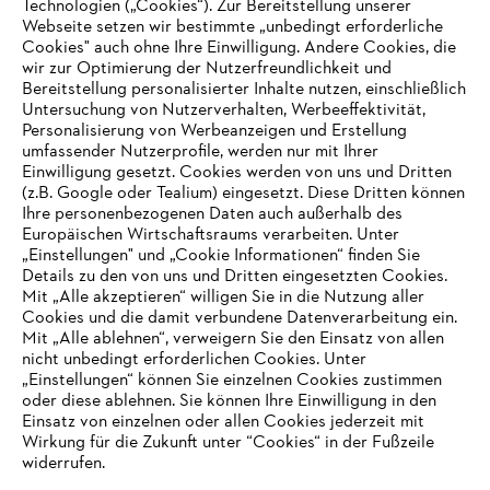
Technologien („Cookies“). Zur Bereitstellung unserer
Zahlungsmöglichkeiten
Webseite setzen wir bestimmte „unbedingt erforderliche
Cookies" auch ohne Ihre Einwilligung. Andere Cookies, die
wir zur Optimierung der Nutzerfreundlichkeit und
Bereitstellung personalisierter Inhalte nutzen, einschließlich
Untersuchung von Nutzerverhalten, Werbeeffektivität,
Personalisierung von Werbeanzeigen und Erstellung
umfassender Nutzerprofile, werden nur mit Ihrer
Einwilligung gesetzt. Cookies werden von uns und Dritten
(z.B. Google oder Tealium) eingesetzt. Diese Dritten können
Ihre personenbezogenen Daten auch außerhalb des
Europäischen Wirtschaftsraums verarbeiten. Unter
Unternehmen
„Einstellungen" und „Cookie Informationen“ finden Sie
Details zu den von uns und Dritten eingesetzten Cookies.
Mit „Alle akzeptieren“ willigen Sie in die Nutzung aller
Cookies und die damit verbundene Datenverarbeitung ein.
Online Shop
Mit „Alle ablehnen“, verweigern Sie den Einsatz von allen
nicht unbedingt erforderlichen Cookies. Unter
IHR BROWSER WIRD NICHT
„Einstellungen“ können Sie einzelnen Cookies zustimmen
oder diese ablehnen. Sie können Ihre Einwilligung in den
UNTERSTÜTZT
Einsatz von einzelnen oder allen Cookies jederzeit mit
Service
Wirkung für die Zukunft unter “Cookies“ in der Fußzeile
widerrufen.
Sie nutzen einen Browser, den wir noch nicht unterstützen. Für