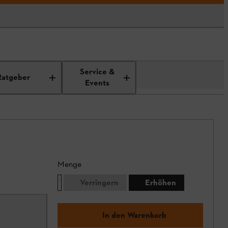
Service &
Ratgeber
Events
Menge
Verringern
Erhöhen
In den Warenkorb