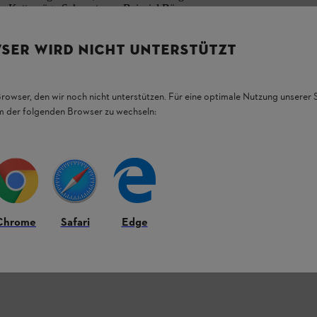
sem Kettensäge-Schwert zum Beispiel Bäume
fällen
. Dank ihrer
erhöhten Schnittleistung
 STIHL Light 01, 3/8" P, 1,1 mm ist
icro Mini 3
.
SER WIRD NICHT UNTERSTÜTZT
Browser, den wir noch nicht unterstützen. Für eine optimale Nutzung unserer
em der folgenden Browser zu wechseln:
Chrome
Safari
Edge