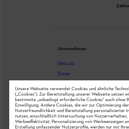
Zahlu
Unternehmen
Über uns
Presse
Karriere
Unsere Webseite verwendet Cookies und ähnliche Techno
STIHL Markenshop
(„Cookies“). Zur Bereitstellung unserer Webseite setzen w
bestimmte „unbedingt erforderliche Cookies" auch ohne I
Nachhaltigkeit
Einwilligung. Andere Cookies, die wir zur Optimierung der
Nutzerfreundlichkeit und Bereitstellung personalisierter I
STIHL Hinweisgebersystem
nutzen, einschließlich Untersuchung von Nutzerverhalten,
Werbeeffektivität, Personalisierung von Werbeanzeigen u
Informationen für Lieferunternehmen
Erstellung umfassender Nutzerprofile, werden nur mit Ihre