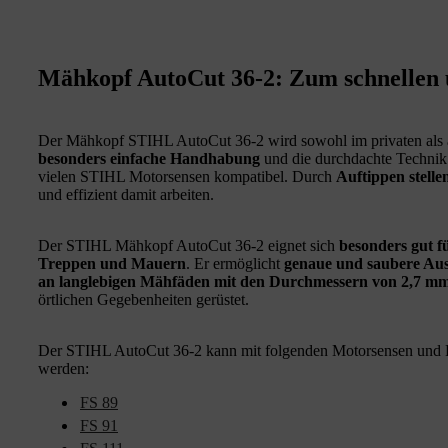
Mähkopf AutoCut 36-2: Zum schnellen 
Der Mähkopf STIHL AutoCut 36-2 wird sowohl im privaten als au
besonders einfache Handhabung
und die durchdachte Technik
vielen STIHL Motorsensen kompatibel. Durch
Auftippen stelle
und effizient damit arbeiten.
Der STIHL Mähkopf AutoCut 36-2 eignet sich
besonders gut fü
Treppen und Mauern
. Er ermöglicht
genaue und saubere Aus
an langlebigen Mähfäden mit den Durchmessern von 2,7 mm
örtlichen Gegebenheiten gerüstet.
Der STIHL AutoCut 36-2 kann mit folgenden Motorsensen und F
werden:
FS 89
FS 91