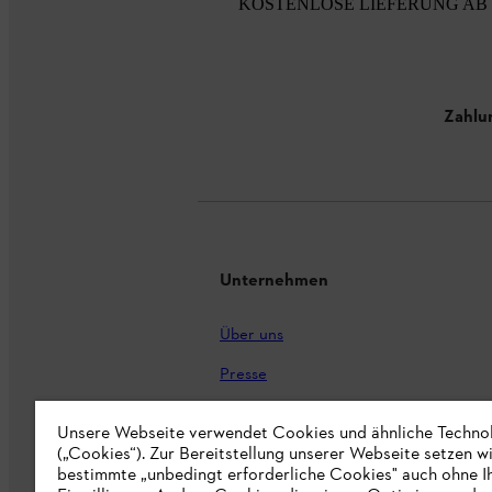
KOSTENLOSE LIEFERUNG AB 
Zahlu
Unternehmen
Über uns
Presse
Karriere
Unsere Webseite verwendet Cookies und ähnliche Techno
STIHL Markenshop
(„Cookies“). Zur Bereitstellung unserer Webseite setzen w
bestimmte „unbedingt erforderliche Cookies" auch ohne I