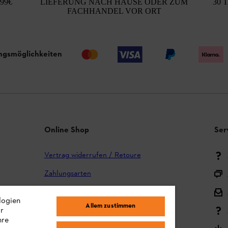
99€
LIEFERUNG NACH HAUSE ODER ZUM
30 
FACHHANDEL VOR ORT
ngsmöglichkeiten
Online Shop
Ser
Vertrag widerrufen / Retoure
Zahlungsarten
Versand und Lieferung
logien
Allem zustimmen
Reklamation und Garantie
ir
hre