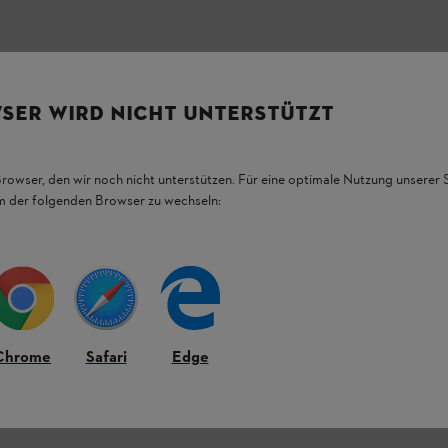
SER WIRD NICHT UNTERSTÜTZT
Browser, den wir noch nicht unterstützen. Für eine optimale Nutzung unserer
Freischneider FR 480 (dauerhaft nicht mehr
em der folgenden Browser zu wechseln:
m AutoCut 36-2 bestücken.
r einem kompatiblen STIHL Schutz für
Chrome
Safari
Edge