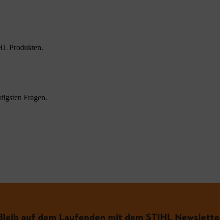
HL Produkten.
figsten Fragen.
.
Bleib auf dem Laufenden mit dem STIHL Newslette