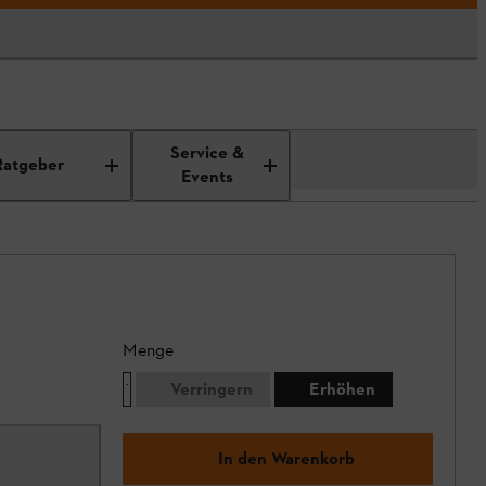
Service &
Ratgeber
Events
Menge
Verringern
Erhöhen
In den Warenkorb