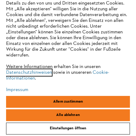
Details zu den von uns und Dritten eingesetzten Cookies.
Mit „Alle akzeptieren“ willigen Sie in die Nutzung aller
Cookies und die damit verbundene Datenverarbeitung ein.
Online Shop
Mit „Alle ablehnen“, verweigern Sie den Einsatz von allen
nicht unbedingt erforderlichen Cookies. Unter
IHR BROWSER WIRD NICHT
„Einstellungen“ können Sie einzelnen Cookies zustimmen
oder diese ablehnen. Sie können Ihre Einwilligung in den
UNTERSTÜTZT
Einsatz von einzelnen oder allen Cookies jederzeit mit
Service
Wirkung für die Zukunft unter “Cookies“ in der Fußzeile
widerrufen.
Sie nutzen einen Browser, den wir noch nicht unterstützen. Für
eine optimale Nutzung unserer Seite empfehlen wir Ihnen, zu
Weitere Informationen erhalten Sie in unseren
Datenschutzhinweisen
einem der folgenden Browser zu wechseln:
sowie in unsereren
Cookie-
Informationen
.
Allgemeine Geschäftsbedingungen
Datenschutz
Impressum
Impressum
Cookies
Rechtliche Informationen
Firefox
Chrome
Allem zustimmen
Safari
Edge
STIHL Vertriebszentrale AG & Co. KG, D-64807 Dieburg
Alle ablehnen
Einstellungen öffnen