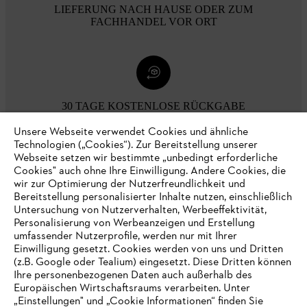
LIEFERUNG NACH HAUSE ODER ZUM
FACHHANDEL VOR ORT
30 TAGE KOSTENLOSE RÜCKGABE
Unsere Webseite verwendet Cookies und ähnliche
Technologien („Cookies“). Zur Bereitstellung unserer
Zahlungsmöglichkeiten
Webseite setzen wir bestimmte „unbedingt erforderliche
Cookies" auch ohne Ihre Einwilligung. Andere Cookies, die
wir zur Optimierung der Nutzerfreundlichkeit und
Bereitstellung personalisierter Inhalte nutzen, einschließlich
Untersuchung von Nutzerverhalten, Werbeeffektivität,
Personalisierung von Werbeanzeigen und Erstellung
umfassender Nutzerprofile, werden nur mit Ihrer
Einwilligung gesetzt. Cookies werden von uns und Dritten
(z.B. Google oder Tealium) eingesetzt. Diese Dritten können
Ihre personenbezogenen Daten auch außerhalb des
Europäischen Wirtschaftsraums verarbeiten. Unter
Unternehmen
„Einstellungen" und „Cookie Informationen“ finden Sie