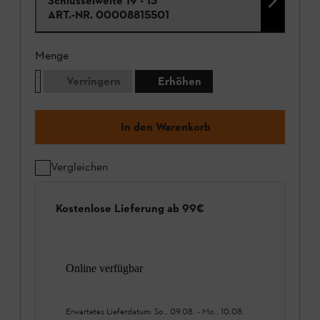
Schlüsselweite 19 - 13
ART.-NR.
00008815501
Menge
Verringern
Erhöhen
In den Warenkorb
Vergleichen
Kostenlose Lieferung ab 99€
Online verfügbar
Erwartetes Lieferdatum:
So., 09.08.
-
Mo., 10.08.