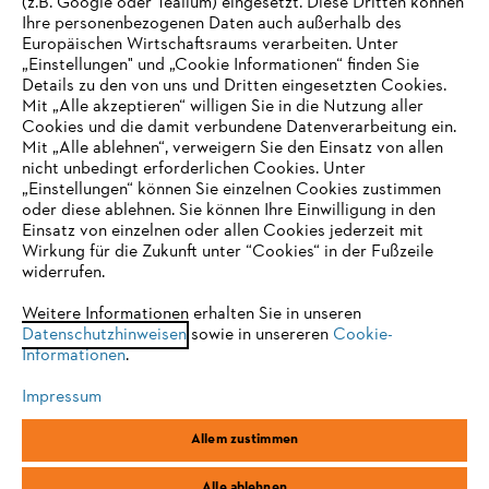
(z.B. Google oder Tealium) eingesetzt. Diese Dritten können
Ihre personenbezogenen Daten auch außerhalb des
Europäischen Wirtschaftsraums verarbeiten. Unter
Unternehmen
„Einstellungen" und „Cookie Informationen“ finden Sie
Details zu den von uns und Dritten eingesetzten Cookies.
Mit „Alle akzeptieren“ willigen Sie in die Nutzung aller
Cookies und die damit verbundene Datenverarbeitung ein.
Online Shop
Mit „Alle ablehnen“, verweigern Sie den Einsatz von allen
nicht unbedingt erforderlichen Cookies. Unter
IHR BROWSER WIRD NICHT
„Einstellungen“ können Sie einzelnen Cookies zustimmen
oder diese ablehnen. Sie können Ihre Einwilligung in den
UNTERSTÜTZT
Einsatz von einzelnen oder allen Cookies jederzeit mit
Service
Wirkung für die Zukunft unter “Cookies“ in der Fußzeile
widerrufen.
Sie nutzen einen Browser, den wir noch nicht unterstützen. Für
eine optimale Nutzung unserer Seite empfehlen wir Ihnen, zu
Weitere Informationen erhalten Sie in unseren
Datenschutzhinweisen
einem der folgenden Browser zu wechseln:
sowie in unsereren
Cookie-
Informationen
.
Allgemeine Geschäftsbedingungen
Datenschutz
Impressum
Impressum
Cookies
Rechtliche Informationen
Firefox
Chrome
Allem zustimmen
Safari
Edge
STIHL Vertriebszentrale AG & Co. KG, D-64807 Dieburg
Alle ablehnen