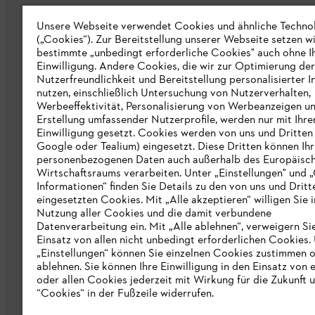
Karriere
Unsere Webseite verwendet Cookies und ähnliche Techno
(„Cookies“). Zur Bereitstellung unserer Webseite setzen w
STIHL Markenshop
bestimmte „unbedingt erforderliche Cookies" auch ohne I
Nachhaltigkeit
Einwilligung. Andere Cookies, die wir zur Optimierung der
Nutzerfreundlichkeit und Bereitstellung personalisierter I
STIHL Hinweisgebersystem
nutzen, einschließlich Untersuchung von Nutzerverhalten,
Werbeeffektivität, Personalisierung von Werbeanzeigen u
Informationen für Lieferunternehmen
Erstellung umfassender Nutzerprofile, werden nur mit Ihre
Einwilligung gesetzt. Cookies werden von uns und Dritten 
Google oder Tealium) eingesetzt. Diese Dritten können Ih
Erklärung zur Barrierefreiheit
personenbezogenen Daten auch außerhalb des Europäisc
Wirtschaftsraums verarbeiten. Unter „Einstellungen" und 
Produktpiraterie
Informationen“ finden Sie Details zu den von uns und Dritt
eingesetzten Cookies. Mit „Alle akzeptieren“ willigen Sie i
Fakten zu STIHL
Nutzung aller Cookies und die damit verbundene
Datenverarbeitung ein. Mit „Alle ablehnen“, verweigern Si
Einsatz von allen nicht unbedingt erforderlichen Cookies.
„Einstellungen“ können Sie einzelnen Cookies zustimmen 
ablehnen. Sie können Ihre Einwilligung in den Einsatz von 
oder allen Cookies jederzeit mit Wirkung für die Zukunft 
“Cookies“ in der Fußzeile widerrufen.