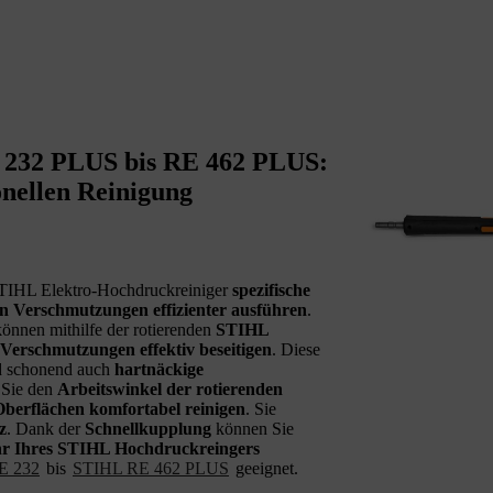
 232 PLUS bis RE 462 PLUS:
onellen Reinigung
STIHL Elektro-Hochdruckreiniger
spezifische
n Verschmutzungen effizienter ausführen
.
önnen mithilfe der rotierenden
STIHL
 Verschmutzungen effektiv beseitigen
. Diese
nd schonend auch
hartnäckige
n Sie den
Arbeitswinkel der rotierenden
 Oberflächen komfortabel reinigen
. Sie
z
. Dank der
Schnellkupplung
können Sie
ohr Ihres STIHL Hochdruckreingers
E 232
bis
STIHL RE 462 PLUS
geeignet.