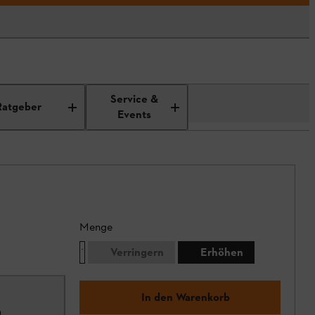
Service &
Ratgeber
Events
Menge
Verringern
Erhöhen
In den Warenkorb
0