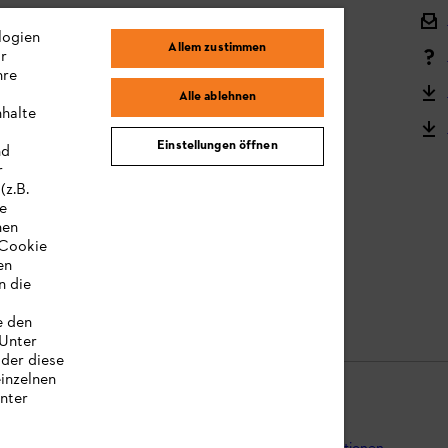
Versand und Lieferung
logien
Allem zustimmen
ir
Reklamation und Garantie
hre
STIHL Kooperationsprogramm
Alle ablehnen
nhalte
STIHL Bedienungsanleitungen
Einstellungen öffnen
nd
MY STIHL
r
(z.B.
re
hen
„Cookie
en
n die
e den
 Unter
oder diese
einzelnen
unter