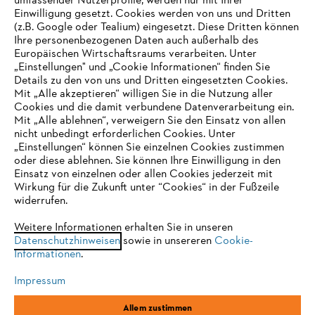
umfassender Nutzerprofile, werden nur mit Ihrer
Einwilligung gesetzt. Cookies werden von uns und Dritten
(z.B. Google oder Tealium) eingesetzt. Diese Dritten können
Ihre personenbezogenen Daten auch außerhalb des
Europäischen Wirtschaftsraums verarbeiten. Unter
Unternehmen
„Einstellungen" und „Cookie Informationen“ finden Sie
Details zu den von uns und Dritten eingesetzten Cookies.
Mit „Alle akzeptieren“ willigen Sie in die Nutzung aller
Cookies und die damit verbundene Datenverarbeitung ein.
Online Shop
Mit „Alle ablehnen“, verweigern Sie den Einsatz von allen
nicht unbedingt erforderlichen Cookies. Unter
IHR BROWSER WIRD NICHT
„Einstellungen“ können Sie einzelnen Cookies zustimmen
oder diese ablehnen. Sie können Ihre Einwilligung in den
UNTERSTÜTZT
Einsatz von einzelnen oder allen Cookies jederzeit mit
Service
Wirkung für die Zukunft unter “Cookies“ in der Fußzeile
widerrufen.
Sie nutzen einen Browser, den wir noch nicht unterstützen. Für
eine optimale Nutzung unserer Seite empfehlen wir Ihnen, zu
Weitere Informationen erhalten Sie in unseren
Datenschutzhinweisen
einem der folgenden Browser zu wechseln:
sowie in unsereren
Cookie-
Informationen
.
Allgemeine Geschäftsbedingungen
Datenschutz
Impressum
Impressum
Cookies
Rechtliche Informationen
Firefox
Chrome
Allem zustimmen