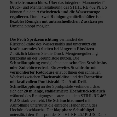
Starkstromanschluss
. Über das integrierte Manometer für
Druck- und Mengenregulierung des STIHL RE 462 PLUS
können Sie den
Arbeitsdruck und die Wassermenge
regulieren
. Durch
zwei Reinigungsmittelbehälter
ist ein
flexibles Reinigen mit unterschiedlichen Zusätzen
per
Umschaltknopf möglich.
Die
Profi-Spritzeinrichtung
vermindert die
Rückstoßkräfte des Wasserstrahls und unterstützt ein
kraftsparendes Arbeiten bei längeren Einsätzen
.
Zusätzlich können Sie die Druck-Mengenregulierung
kurzzeitig an der Sprühpistole nutzen. Die
Schnellkupplung
ermöglicht einen
schnellen Strahlrohr-
oder Zubehörwechsel
. Ein
zweites Strahlrohr mit
vormontierter Rotordüse
erlaubt Ihnen den schnellen
Wechsel zwischen
Flachstrahldüse
und der
Rotordüse
mit kraftvollem Punktstrahl
. Die
Anti-Drill-
Schnellkupplung
an der Sprühpistole verhindert, dass
sich der
20 m lange, stahlarmierte Hochdruckschlauch
während des Reinigungseinsatzes mit dem STIHL RE 462
PLUS stark verdreht. Die
Schlauchtrommel
mit
Aufrollhilfe unterstützt die einfache Handhabung des
Hochdruckschlauchs. Der
klappbare Schubbügel
unterstützt den Transport des STIHL RE 462 PLUS. Dank