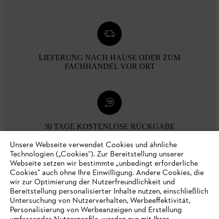
LIEFERUNG NACH HAUSE ODER ZUM
FACHHANDEL VOR ORT
30 TAGE KOSTENLOSE RÜCKGABE
Unsere Webseite verwendet Cookies und ähnliche
Technologien („Cookies“). Zur Bereitstellung unserer
Zahlungsmöglichkeiten
Webseite setzen wir bestimmte „unbedingt erforderliche
Cookies" auch ohne Ihre Einwilligung. Andere Cookies, die
wir zur Optimierung der Nutzerfreundlichkeit und
Bereitstellung personalisierter Inhalte nutzen, einschließlich
Untersuchung von Nutzerverhalten, Werbeeffektivität,
Personalisierung von Werbeanzeigen und Erstellung