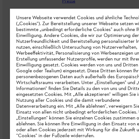
Presse
Karriere
Unsere Webseite verwendet Cookies und ähnliche Techno
(„Cookies“). Zur Bereitstellung unserer Webseite setzen w
STIHL Markenshop
bestimmte „unbedingt erforderliche Cookies" auch ohne I
Nachhaltigkeit
Einwilligung. Andere Cookies, die wir zur Optimierung der
Nutzerfreundlichkeit und Bereitstellung personalisierter I
STIHL Hinweisgebersystem
nutzen, einschließlich Untersuchung von Nutzerverhalten,
Werbeeffektivität, Personalisierung von Werbeanzeigen u
Informationen für Lieferunternehmen
Erstellung umfassender Nutzerprofile, werden nur mit Ihre
Einwilligung gesetzt. Cookies werden von uns und Dritten 
Google oder Tealium) eingesetzt. Diese Dritten können Ih
Erklärung zur Barrierefreiheit
personenbezogenen Daten auch außerhalb des Europäisc
Wirtschaftsraums verarbeiten. Unter „Einstellungen" und 
Produktpiraterie
Informationen“ finden Sie Details zu den von uns und Dritt
eingesetzten Cookies. Mit „Alle akzeptieren“ willigen Sie i
Fakten zu STIHL
Nutzung aller Cookies und die damit verbundene
Datenverarbeitung ein. Mit „Alle ablehnen“, verweigern Si
Einsatz von allen nicht unbedingt erforderlichen Cookies.
„Einstellungen“ können Sie einzelnen Cookies zustimmen 
ablehnen. Sie können Ihre Einwilligung in den Einsatz von 
oder allen Cookies jederzeit mit Wirkung für die Zukunft 
“Cookies“ in der Fußzeile widerrufen.