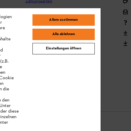
Zahlungsarten
Versand und Lieferung
logien
Allem zustimmen
ir
Reklamation und Garantie
hre
STIHL Kooperationsprogramm
Alle ablehnen
nhalte
STIHL Bedienungsanleitungen
Einstellungen öffnen
nd
MY STIHL
r
(z.B.
re
hen
„Cookie
en
n die
e den
 Unter
oder diese
einzelnen
unter