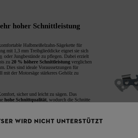
ehr hoher Schnittleistung
 komfortable Halbmeißelzahn-Sägekette für
ung mit 1,3 mm Treibglieddicke eignet sie sich
en
oder Jungbestände zu pflegen. Dabei erzielt
bis zu
20 % höhere Schnittleistung
verglichen
mm. Dies sind ideale Voraussetzungen für
ll mit der Motorsäge stärkeres Gehölz zu
Komfort, sicher und leicht zu sägen. Das
ine
hohe Schnittqualität
, wodurch die Schnitte
ette können auch private Anwender
einfach
SER WIRD NICHT UNTERSTÜTZT