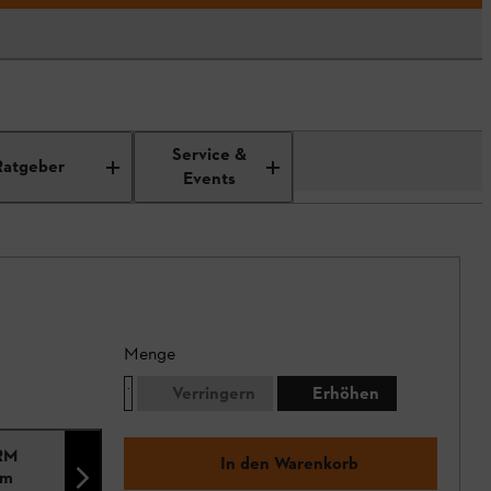
Service &
Ratgeber
Events
Menge
Verringern
Erhöhen
(RM
In den Warenkorb
g, 32 cm