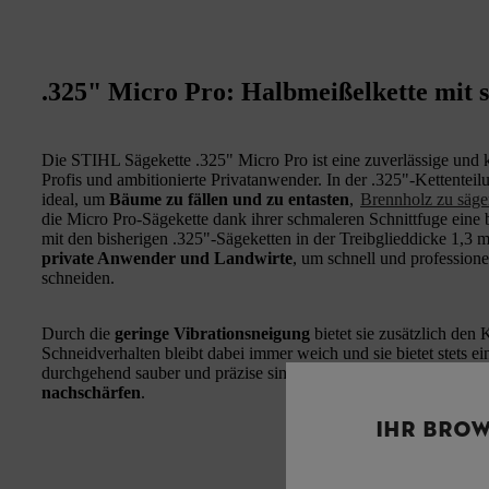
.325" Micro Pro: Halbmeißelkette mit s
Die STIHL Sägekette .325" Micro Pro ist eine zuverlässige und
Profis und ambitionierte Privatanwender. In der .325"-Kettenteil
ideal, um
Bäume zu fällen und zu entasten
,
Brennholz zu säg
die Micro Pro-Sägekette dank ihrer schmaleren Schnittfuge eine 
mit den bisherigen .325"-Sägeketten in der Treibglieddicke 1,3 
private Anwender und Landwirte
, um schnell und professione
schneiden.
Durch die
geringe Vibrationsneigung
bietet sie zusätzlich den 
Schneidverhalten bleibt dabei immer weich und sie bietet stets e
durchgehend sauber und präzise sind. Die Hochleistungs-Sägek
nachschärfen
.
IHR BROW