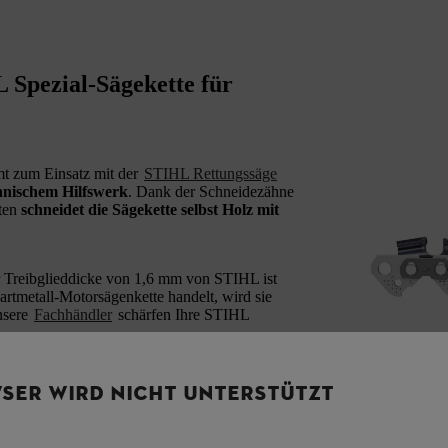
 Spezial-Sägekette für
t zum Einsatz mit der
STIHL Rettungssäge
hnischem Hilfswerk
. Dank der Schneidezähne
tten
schneidet die Sägekette selbst Holz mit
r Treibglieddicke von 1,6 mm von STIHL ist
artmetall-Motorsägenkette handelt, wird sie
nsere
Fachhändler
schärfen Ihre STIHL
SER WIRD NICHT UNTERSTÜTZT