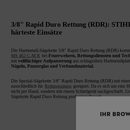
3/8" Rapid Duro Rettung (RDR): STIHL
härteste Einsätze
Die Hartmetall-Sägekette 3/8" Rapid Duro Rettung (RDR) komm
MS 462 C-M R
bei
Feuerwehren, Rettungsdiensten und Tec
mit
vollflächiger Aufpanzerung
aus schlagzähen Hartmetallpla
Nägeln, Panzerglas und Verbundmaterial.
Die Spezial-Sägekette 3/8" Rapid Duro Rettung (RDR) mit eine
ausschließlich für
Rettungssägen
geeignet. Da es sich um eine H
nicht per Hand, sondern mit einem Schärfgerät nachgeschärft. U
Sägekette Rapid Duro Rettung professionell nach.
IHR BROW