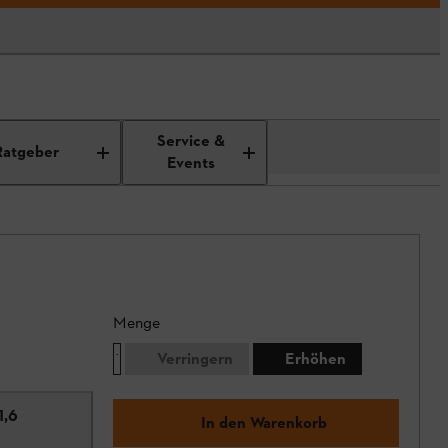
Service &
Ratgeber
Events
Menge
Verringern
Erhöhen
1,6
In den Warenkorb