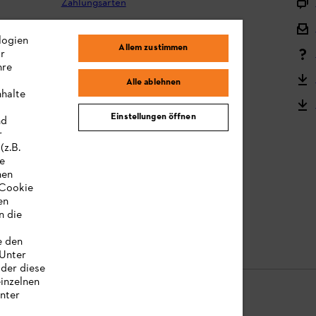
Zahlungsarten
Versand und Lieferung
logien
Allem zustimmen
ir
Reklamation und Garantie
hre
STIHL Kooperationsprogramm
Alle ablehnen
nhalte
STIHL Bedienungsanleitungen
Einstellungen öffnen
nd
MY STIHL
r
(z.B.
re
hen
„Cookie
en
n die
e den
 Unter
oder diese
einzelnen
unter