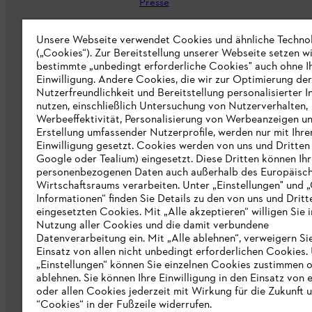
Presse
Karriere
Unsere Webseite verwendet Cookies und ähnliche Techno
(„Cookies“). Zur Bereitstellung unserer Webseite setzen w
STIHL Markenshop
bestimmte „unbedingt erforderliche Cookies" auch ohne I
Nachhaltigkeit
Einwilligung. Andere Cookies, die wir zur Optimierung der
Nutzerfreundlichkeit und Bereitstellung personalisierter I
STIHL Hinweisgebersystem
nutzen, einschließlich Untersuchung von Nutzerverhalten,
Werbeeffektivität, Personalisierung von Werbeanzeigen u
Informationen für Lieferunternehmen
Erstellung umfassender Nutzerprofile, werden nur mit Ihre
Einwilligung gesetzt. Cookies werden von uns und Dritten 
Google oder Tealium) eingesetzt. Diese Dritten können Ih
Erklärung zur Barrierefreiheit
personenbezogenen Daten auch außerhalb des Europäisc
Wirtschaftsraums verarbeiten. Unter „Einstellungen" und 
Produktpiraterie
Informationen“ finden Sie Details zu den von uns und Dritt
eingesetzten Cookies. Mit „Alle akzeptieren“ willigen Sie i
Fakten zu STIHL
Nutzung aller Cookies und die damit verbundene
Datenverarbeitung ein. Mit „Alle ablehnen“, verweigern Si
Einsatz von allen nicht unbedingt erforderlichen Cookies.
„Einstellungen“ können Sie einzelnen Cookies zustimmen 
ablehnen. Sie können Ihre Einwilligung in den Einsatz von 
oder allen Cookies jederzeit mit Wirkung für die Zukunft 
“Cookies“ in der Fußzeile widerrufen.