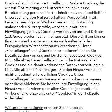
Cookies" auch ohne Ihre Einwilligung. Andere Cookies, die
wir zur Optimierung der Nutzerfreundlichkeit und
Bereitstellung personalisierter Inhalte nutzen, einschließlich
Untersuchung von Nutzerverhalten, Werbeeffektivität,
Personalisierung von Werbeanzeigen und Erstellung
umfassender Nutzerprofile, werden nur mit Ihrer
Einwilligung gesetzt. Cookies werden von uns und Dritten
(z.B. Google oder Tealium) eingesetzt. Diese Dritten können
Ihre personenbezogenen Daten auch außerhalb des
Europäischen Wirtschaftsraums verarbeiten. Unter
Unternehmen
„Einstellungen" und „Cookie Informationen“ finden Sie
Details zu den von uns und Dritten eingesetzten Cookies.
Mit „Alle akzeptieren“ willigen Sie in die Nutzung aller
Cookies und die damit verbundene Datenverarbeitung ein.
Online Shop
Mit „Alle ablehnen“, verweigern Sie den Einsatz von allen
nicht unbedingt erforderlichen Cookies. Unter
IHR BROWSER WIRD NICHT
„Einstellungen“ können Sie einzelnen Cookies zustimmen
oder diese ablehnen. Sie können Ihre Einwilligung in den
UNTERSTÜTZT
Einsatz von einzelnen oder allen Cookies jederzeit mit
Service
Wirkung für die Zukunft unter “Cookies“ in der Fußzeile
widerrufen.
Sie nutzen einen Browser, den wir noch nicht unterstützen. Für
eine optimale Nutzung unserer Seite empfehlen wir Ihnen, zu
Weitere Informationen erhalten Sie in unseren