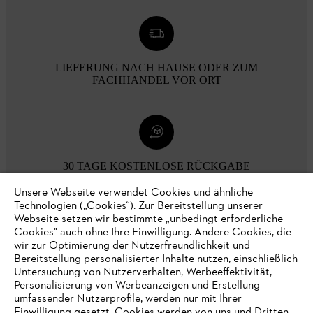
LIEFERUNG NACH HAUSE ODER ZUM
FACHHANDEL VOR ORT
30 TAGE KOSTENLOSE RÜCKGABE
Unsere Webseite verwendet Cookies und ähnliche
Technologien („Cookies“). Zur Bereitstellung unserer
Zahlungsmöglichkeiten
Webseite setzen wir bestimmte „unbedingt erforderliche
Cookies" auch ohne Ihre Einwilligung. Andere Cookies, die
wir zur Optimierung der Nutzerfreundlichkeit und
Bereitstellung personalisierter Inhalte nutzen, einschließlich
Untersuchung von Nutzerverhalten, Werbeeffektivität,
Personalisierung von Werbeanzeigen und Erstellung
umfassender Nutzerprofile, werden nur mit Ihrer
Einwilligung gesetzt. Cookies werden von uns und Dritten