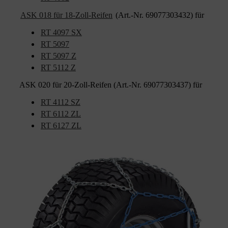
ASK 018 für 18-Zoll-Reifen
(Art.-Nr. 69077303432) für
RT 4097 SX
RT 5097
RT 5097 Z
RT 5112 Z
ASK 020 für 20-Zoll-Reifen (Art.-Nr. 69077303437) für
RT 4112 SZ
RT 6112 ZL
RT 6127 ZL