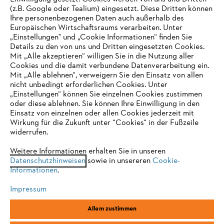
(z.B. Google oder Tealium) eingesetzt. Diese Dritten können
Ihre personenbezogenen Daten auch außerhalb des
Europäischen Wirtschaftsraums verarbeiten. Unter
Unternehmen
„Einstellungen" und „Cookie Informationen“ finden Sie
Details zu den von uns und Dritten eingesetzten Cookies.
Mit „Alle akzeptieren“ willigen Sie in die Nutzung aller
Cookies und die damit verbundene Datenverarbeitung ein.
Online Shop
Mit „Alle ablehnen“, verweigern Sie den Einsatz von allen
nicht unbedingt erforderlichen Cookies. Unter
IHR BROWSER WIRD NICHT
„Einstellungen“ können Sie einzelnen Cookies zustimmen
oder diese ablehnen. Sie können Ihre Einwilligung in den
UNTERSTÜTZT
Einsatz von einzelnen oder allen Cookies jederzeit mit
Service
Wirkung für die Zukunft unter “Cookies“ in der Fußzeile
widerrufen.
Sie nutzen einen Browser, den wir noch nicht unterstützen. Für
eine optimale Nutzung unserer Seite empfehlen wir Ihnen, zu
Weitere Informationen erhalten Sie in unseren
Datenschutzhinweisen
einem der folgenden Browser zu wechseln:
sowie in unsereren
Cookie-
Informationen
.
Allgemeine Geschäftsbedingungen
Datenschutz
Impressum
Impressum
Cookies
Rechtliche Informationen
Firefox
Chrome
Allem zustimmen