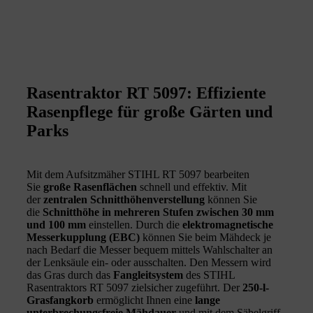
Rasentraktor RT 5097: Effiziente
Rasenpflege für große Gärten und
Parks
Mit dem Aufsitzmäher STIHL RT 5097 bearbeiten
Sie
große Rasenflächen
schnell und effektiv. Mit
der
zentralen Schnitthöhenverstellung
können Sie
die
Schnitthöhe in mehreren Stufen zwischen 30 mm
und 100 mm
einstellen. Durch die
elektromagnetische
Messerkupplung
(EBC)
können Sie beim Mähdeck je
nach Bedarf die Messer bequem
mittels Wahlschalter an
der Lenksäule ein- oder ausschalten. Den Messern wird
das Gras durch das
Fangleitsystem
des STIHL
Rasentraktors RT 5097 zielsicher zugeführt. Der
250-l-
Grasfangkorb
ermöglicht Ihnen eine
lange
unterbrechungsfreie Mähdauer
und mit dem Säbelgriff