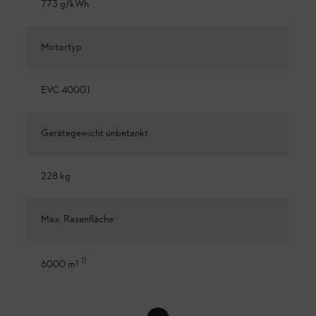
773 g/kWh
Motortyp
EVC 4000.1
Gerätegewicht unbetankt
228 kg
Max. Rasenfläche
1
)
6000 m²