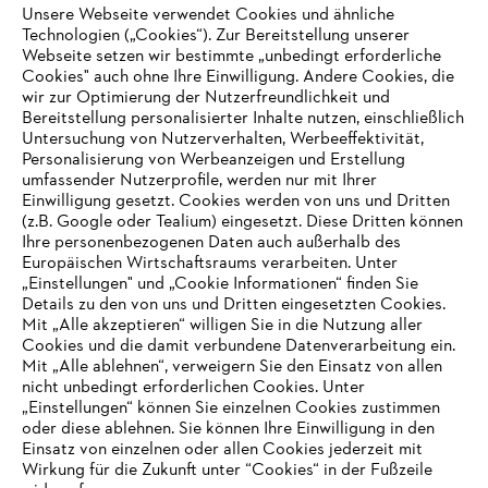
Unsere Webseite verwendet Cookies und ähnliche
Technologien („Cookies“). Zur Bereitstellung unserer
Zahlungsmöglichkeiten
Webseite setzen wir bestimmte „unbedingt erforderliche
Cookies" auch ohne Ihre Einwilligung. Andere Cookies, die
wir zur Optimierung der Nutzerfreundlichkeit und
Bereitstellung personalisierter Inhalte nutzen, einschließlich
Untersuchung von Nutzerverhalten, Werbeeffektivität,
Personalisierung von Werbeanzeigen und Erstellung
umfassender Nutzerprofile, werden nur mit Ihrer
Einwilligung gesetzt. Cookies werden von uns und Dritten
(z.B. Google oder Tealium) eingesetzt. Diese Dritten können
Ihre personenbezogenen Daten auch außerhalb des
Europäischen Wirtschaftsraums verarbeiten. Unter
Unternehmen
„Einstellungen" und „Cookie Informationen“ finden Sie
Details zu den von uns und Dritten eingesetzten Cookies.
Mit „Alle akzeptieren“ willigen Sie in die Nutzung aller
Cookies und die damit verbundene Datenverarbeitung ein.
Online Shop
Mit „Alle ablehnen“, verweigern Sie den Einsatz von allen
nicht unbedingt erforderlichen Cookies. Unter
IHR BROWSER WIRD NICHT
„Einstellungen“ können Sie einzelnen Cookies zustimmen
oder diese ablehnen. Sie können Ihre Einwilligung in den
UNTERSTÜTZT
Einsatz von einzelnen oder allen Cookies jederzeit mit
Service
Wirkung für die Zukunft unter “Cookies“ in der Fußzeile